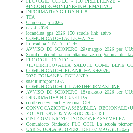
FLC+CGIL+CUNEO+-+150+PREFERENZE+-
+INCONTRO+ONLINE+INFORMATIVO.
INFORMATIVA GILDA NR. 8
TFA
Cuneo-naspi_2026.
naspi_2026
locandina_gps_2026_150_scuole_link_attivo
COMUNICATO+TAGLIO+ATA+
Loncadina_TFA_XI_Ciclo
AVVISO+DI+SCIOPERO+29+maggio+2026_per+UUS
Scuola_intercultura_concittadinanze_programma_dei_l
FLC+CGIL+CUNEO+-
+IL+DIRITTO+ALLA+SALUTE+COME+BENE+C
COMUNICATO+ORGANICI+A.S.+2026-
2027+FGU-ANPA. FGU ANPA
snadir Infopoint567.
COMUNICATO+GILDA+SU+FORMAZIONE
AVVISO+DI+SCIOPERO+18+maggio+2026_per+UUS
INFORMATIVA NR. 6 GILDA
conference+elenchi+regionali CISL
CONVOCAZIONE+ASSEMBLEA+REGIONALE+UIL
VOLANTONE 05 MAGGIO 2026 CISL
CISL COMUNICATO INDIZIONE ASSEMBLEA
Comunicato_Sindacale_FLC_CGIL_La_scuola_piemonte
USB SCUOLA SCIOPERO DEL 07 MAGGIO 2026