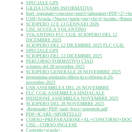
SPECIALE GPS
GILDA UNAMS INFORMATIVA
Irsef_regionale+concorso+pnrr3+laboratori+PDF+2^+fa
USB+Scuola.+Nuove+tutele+per+chi+è+iscritto.+Ripre
SCIOPERO 12 E 13 GENNAIO 2026
CISL SCUOLA VOLANTINO
VOLANTINO FLC CGIL SCIOPERO DEL 12
DICEMBRE 2025
SCIOPERO DEL 12 DICEMBRE 2025 FLC CGIL
SPECIALE GPS
SCIOPERO DEL 12 DICEMBRE 2025
PERCORSO FORMATIVO CIAD
sciopero del 28 novembre 2025
SCIOPERO GENERALE 28 NOVEMBRE 2025
programma-seminario-filiera-tp-e-riforma-it-20-
novembre-2025
USB ASSEMBLEA DEL 26 NOVEMBRE
FLC CGIL ASSEMBLEA SINDACALE
INDIZIONE ASSEMBLEA NOVEMBRE 2025
SCIOPERO DEL 28 NOVEMBRE 2025
-Regionale+PDF+task+force+segreterie.pdf
PDF+ICARE+SPORTELLO
CORSO+PREPARAZIONE+AL+CONCORSO+DOC
CISL - CORSO INGLESE
Contratto+scuola+-