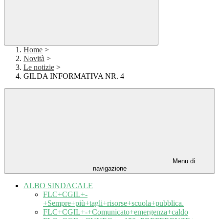
Home
>
Novità
>
Le notizie
>
GILDA INFORMATIVA NR. 4
Menu di
navigazione
ALBO SINDACALE
FLC+CGIL+-
+Sempre+più+tagli+risorse+scuola+pubblica.
FLC+CGIL+-+Comunicato+emergenza+caldo