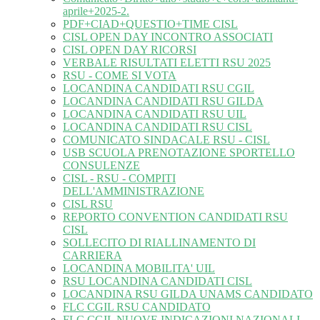
aprile+2025-2.
PDF+CIAD+QUESTIO+TIME CISL
CISL OPEN DAY INCONTRO ASSOCIATI
CISL OPEN DAY RICORSI
VERBALE RISULTATI ELETTI RSU 2025
RSU - COME SI VOTA
LOCANDINA CANDIDATI RSU CGIL
LOCANDINA CANDIDATI RSU GILDA
LOCANDINA CANDIDATI RSU UIL
LOCANDINA CANDIDATI RSU CISL
COMUNICATO SINDACALE RSU - CISL
USB SCUOLA PRENOTAZIONE SPORTELLO
CONSULENZE
CISL - RSU - COMPITI
DELL'AMMINISTRAZIONE
CISL RSU
REPORTO CONVENTION CANDIDATI RSU
CISL
SOLLECITO DI RIALLINAMENTO DI
CARRIERA
LOCANDINA MOBILITA' UIL
RSU LOCANDINA CANDIDATI CISL
LOCANDINA RSU GILDA UNAMS CANDIDATO
FLC CGIL RSU CANDIDATO
FLC CGIL NUOVE INDICAZIONI NAZIONALI