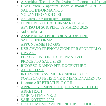
Assemblea+Tecnici+e+Professionali+Piemonte+-19+ma
USB+Scuola+-+apertura+sportello+mobilità+2026_27.
SADOC INFORMA NR. 5
VOLANTINO NR 4 CISL
09 marzo 2026 diritti per le donne
CONFERENZE CALL 06 MARZO 2026
AVVISO DI SCIOPERO 09 MARZO 2026
sadoc informa
ASSEMBLEA TERRITORIALE ON LINE
SADOC INFORMA
APPUNTAMENTO GPS
USB AVVIO PRENOTAZIONI PER SPORTELLO
GPS 2026
FLC CGIL INCONTRO FORMATIVO
PROGETTO SALUSPES
RICORSO DANNO PER DOCENTI IRC
ATA NOTIZIE
INDIZIONE ASSEMBLEA SINDACALE
SOSTEGNO PETIZIONE DIMENSIONAMENTO
incontro ARRETRATI FLC CGIL
APPROFINDIMENTO LIQUIDAZIONE DEGLI
ARRETRATI
SAIR NOTIZIE NR. 2
SAIR NOTIZIE 2026
CISL COMUNICAZIONE RICORSI SCUOLA