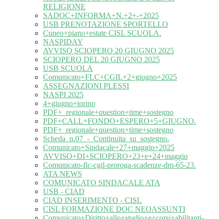
RELIGIONE
SADOC+INFORMA+N.+2+-+2025
USB PRENOTAZIONE SPORTELLO
Cuneo+piano+estate CISL SCUOLA.
NASPIDAY
AVVISO SCIOPERO 20 GIUGNO 2025
SCIOPERO DEL 20 GIUGNO 2025
USB SCUOLA
Comunicato+FLC+CGIL+2+giugno+2025
ASSEGNAZIONI PLESSI
NASPI 2025
4+giugno+torino
PDF+_regionale+question+time+sostegno
PDF+CALL+FONDO+ESPERO+5+GIUGNO.
PDF+_regionale+question+time+sostegno
Scheda_n.07_-_Continuita_su_sostegno.
Comunicato+Sindacale+27+maggio+2025
AVVISO+DI+SCIOPERO+23+e+24+maggio
Comunicato-flc-cgil-proroga-scadenze-dm-65-23.
ATA NEWS
COMUNICATO SINDACALE ATA
USB - CIAD
CIAD INSERIMENTO - CISL
CISL FORMAZIONE DOC NEOASSUNTI
Comunicato+Diritto+allo+studio+e+corsi+abilitanti-