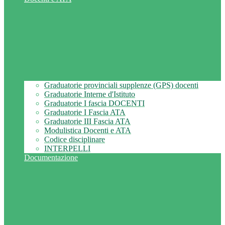
Graduatorie provinciali supplenze (GPS) docenti
Graduatorie Interne d'Istituto
Graduatorie I fascia DOCENTI
Graduatorie I Fascia ATA
Graduatorie III Fascia ATA
Modulistica Docenti e ATA
Codice disciplinare
INTERPELLI
Documentazione