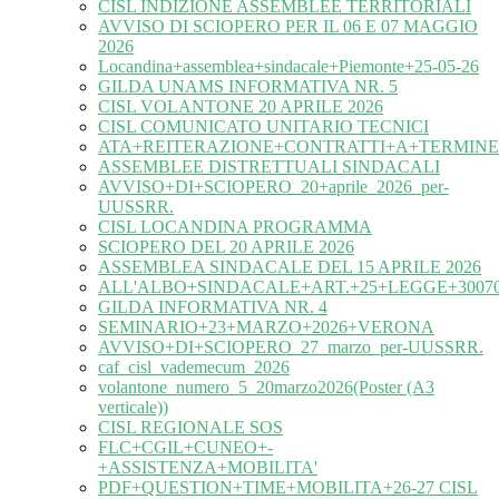
CISL INDIZIONE ASSEMBLEE TERRITORIALI
AVVISO DI SCIOPERO PER IL 06 E 07 MAGGIO
2026
Locandina+assemblea+sindacale+Piemonte+25-05-26
GILDA UNAMS INFORMATIVA NR. 5
CISL VOLANTONE 20 APRILE 2026
CISL COMUNICATO UNITARIO TECNICI
ATA+REITERAZIONE+CONTRATTI+A+TERMINE
ASSEMBLEE DISTRETTUALI SINDACALI
AVVISO+DI+SCIOPERO_20+aprile_2026_per-
UUSSRR.
CISL LOCANDINA PROGRAMMA
SCIOPERO DEL 20 APRILE 2026
ASSEMBLEA SINDACALE DEL 15 APRILE 2026
ALL'ALBO+SINDACALE+ART.+25+LEGGE+30070
GILDA INFORMATIVA NR. 4
SEMINARIO+23+MARZO+2026+VERONA
AVVISO+DI+SCIOPERO_27_marzo_per-UUSSRR.
caf_cisl_vademecum_2026
volantone_numero_5_20marzo2026(Poster (A3
verticale))
CISL REGIONALE SOS
FLC+CGIL+CUNEO+-
+ASSISTENZA+MOBILITA'
PDF+QUESTION+TIME+MOBILITA+26-27 CISL