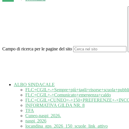
Campo di ricerca per le pagine del sito
ALBO SINDACALE
FLC+CGIL+-+Sempre+più+tagli+risorse+scuola+pubbli
FLC+CGIL+-+Comunicato+emergenza+caldo
FLC+CGIL+CUNEO+-+150+PREFERENZE+-+IN
INFORMATIVA GILDA NR. 8
TFA
Cuneo-naspi_2026.
naspi_2026
locandina_gps_2026_150_scuole_link_attivo