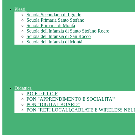
Plessi
Scuola Secondaria di I grado
Scuola Primaria Santo Stefano
Scuola Primaria di Montà
Scuola dell'Infanzia di Santo Stefano Roero
Scuola dell'Infanzia di San Rocco
Scuola dell'Infanzia di Montà
Didattica
P.O.F. e P.T.O.F
PON "APPRENDIMENTO E SOCIALITA'"
PON "DIGITAL BOARD"
PON "RETI LOCALI,CABLATE E WIRELESS NEL