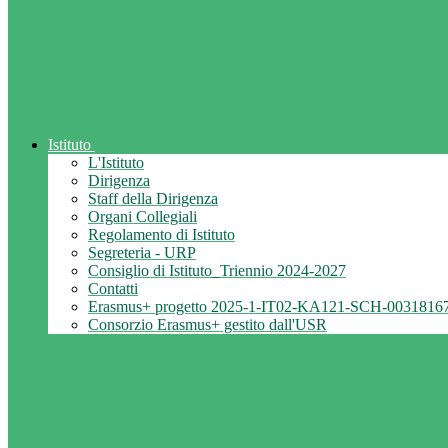
Istituto
L'Istituto
Dirigenza
Staff della Dirigenza
Organi Collegiali
Regolamento di Istituto
Segreteria - URP
Consiglio di Istituto_Triennio 2024-2027
Contatti
Erasmus+ progetto 2025-1-IT02-KA121-SCH-0031816
Consorzio Erasmus+ gestito dall'USR