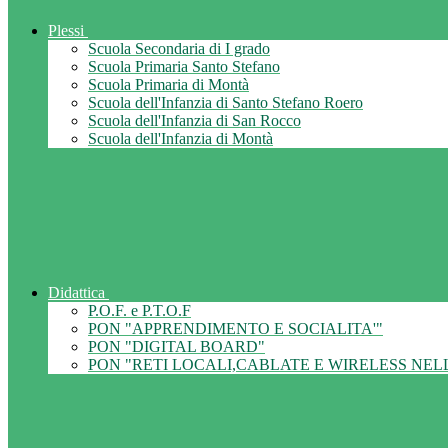
Plessi
Scuola Secondaria di I grado
Scuola Primaria Santo Stefano
Scuola Primaria di Montà
Scuola dell'Infanzia di Santo Stefano Roero
Scuola dell'Infanzia di San Rocco
Scuola dell'Infanzia di Montà
Didattica
P.O.F. e P.T.O.F
PON "APPRENDIMENTO E SOCIALITA'"
PON "DIGITAL BOARD"
PON "RETI LOCALI,CABLATE E WIRELESS NEL