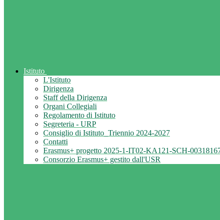
Istituto
L'Istituto
Dirigenza
Staff della Dirigenza
Organi Collegiali
Regolamento di Istituto
Segreteria - URP
Consiglio di Istituto_Triennio 2024-2027
Contatti
Erasmus+ progetto 2025-1-IT02-KA121-SCH-0031816
Consorzio Erasmus+ gestito dall'USR