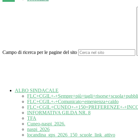
Campo di ricerca per le pagine del sito
ALBO SINDACALE
FLC+CGIL+-+Sempre+più+tagli+risorse+scuola+pubbli
FLC+CGIL+-+Comunicato+emergenza+caldo
FLC+CGIL+CUNEO+-+150+PREFERENZE+-+IN
INFORMATIVA GILDA NR. 8
TFA
Cuneo-naspi_2026.
naspi_2026
locandina_gps_2026_150_scuole_link_attivo