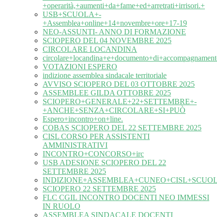
+operarità,+aumenti+da+fame+ed+arretrati+irrisori.+
USB+SCUOLA+-
+Assemblea+online+14+novembre+ore+17-19
NEO-ASSUNTI- ANNO DI FORMAZIONE
SCIOPERO DEL 04 NOVEMBRE 2025
CIRCOLARE LOCANDINA
circolare+locandina+e+documento+di+accompagnament
VOTAZIONI ESPERO
indizione assemblea sindacale territoriale
AVVISO SCIOPERO DEL 03 OTTOBRE 2025
ASSEMBLEE GILDA OTTOBRE 2025
SCIOPERO+GENERALE+22+SETTEMBRE+-
+ANCHE+SENZA+CIRCOLARE+SI+PUÒ
Espero+incontro+on+line.
COBAS SCIOPERO DEL 22 SETTEMBRE 2025
CISL CORSO PER ASSISTENTI
AMMINISTRATIVI
INCONTRO+CONCORSO+irc
USB ADESIONE SCIOPERO DEL 22
SETTEMBRE 2025
INDIZIONE+ASSEMBLEA+CUNEO+CISL+SCUOL
SCIOPERO 22 SETTEMBRE 2025
FLC CGIL INCONTRO DOCENTI NEO IMMESSI
IN RUOLO
ASSEMBLEA SINDACALE DOCENTI