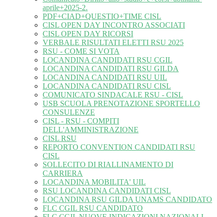
aprile+2025-2.
PDF+CIAD+QUESTIO+TIME CISL
CISL OPEN DAY INCONTRO ASSOCIATI
CISL OPEN DAY RICORSI
VERBALE RISULTATI ELETTI RSU 2025
RSU - COME SI VOTA
LOCANDINA CANDIDATI RSU CGIL
LOCANDINA CANDIDATI RSU GILDA
LOCANDINA CANDIDATI RSU UIL
LOCANDINA CANDIDATI RSU CISL
COMUNICATO SINDACALE RSU - CISL
USB SCUOLA PRENOTAZIONE SPORTELLO
CONSULENZE
CISL - RSU - COMPITI
DELL'AMMINISTRAZIONE
CISL RSU
REPORTO CONVENTION CANDIDATI RSU
CISL
SOLLECITO DI RIALLINAMENTO DI
CARRIERA
LOCANDINA MOBILITA' UIL
RSU LOCANDINA CANDIDATI CISL
LOCANDINA RSU GILDA UNAMS CANDIDATO
FLC CGIL RSU CANDIDATO
FLC CGIL NUOVE INDICAZIONI NAZIONALI