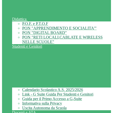
Didattica
P.O.F. e P.T.O.F
PON "APPRENDIMENTO E SOCIALITA'"
PON "DIGITAL BOARD"
PON "RETI LOCALI,CABLATE E WIRELESS
NELLE SCUOLE"
Studenti e Genitori
Calendario Scolastico A.S. 2025/2026
Link - G Suite Guida Per Studenti e Genitori
Guida per il Primo Accesso a G-Suite
Informativa sulla Privacy
Uscita Autonoma da Scuola
Docenti e ATA