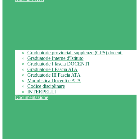
Graduatorie provinciali supplenze (GPS) docenti
Graduatorie Interne d'Istituto
Graduatorie I fascia DOCENTI
Graduatorie I Fascia ATA
Graduatorie III Fascia ATA
Modulistica Docenti e ATA
Codice disciplinare
INTERPELLI
Documentazione