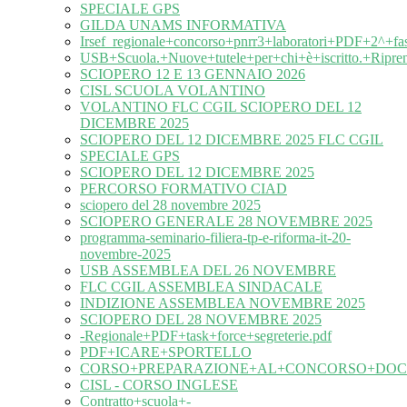
SPECIALE GPS
GILDA UNAMS INFORMATIVA
Irsef_regionale+concorso+pnrr3+laboratori+PDF+2^+fa
USB+Scuola.+Nuove+tutele+per+chi+è+iscritto.+Ripre
SCIOPERO 12 E 13 GENNAIO 2026
CISL SCUOLA VOLANTINO
VOLANTINO FLC CGIL SCIOPERO DEL 12
DICEMBRE 2025
SCIOPERO DEL 12 DICEMBRE 2025 FLC CGIL
SPECIALE GPS
SCIOPERO DEL 12 DICEMBRE 2025
PERCORSO FORMATIVO CIAD
sciopero del 28 novembre 2025
SCIOPERO GENERALE 28 NOVEMBRE 2025
programma-seminario-filiera-tp-e-riforma-it-20-
novembre-2025
USB ASSEMBLEA DEL 26 NOVEMBRE
FLC CGIL ASSEMBLEA SINDACALE
INDIZIONE ASSEMBLEA NOVEMBRE 2025
SCIOPERO DEL 28 NOVEMBRE 2025
-Regionale+PDF+task+force+segreterie.pdf
PDF+ICARE+SPORTELLO
CORSO+PREPARAZIONE+AL+CONCORSO+DOC
CISL - CORSO INGLESE
Contratto+scuola+-