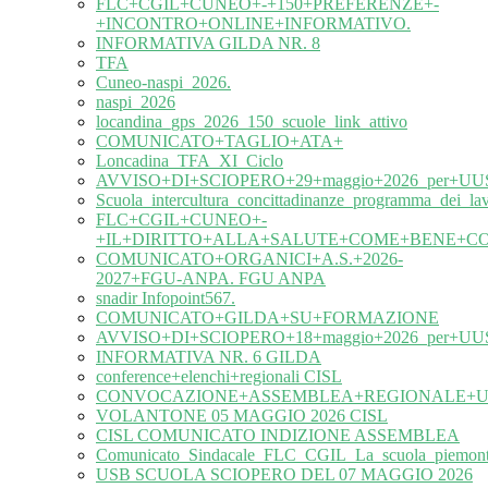
FLC+CGIL+CUNEO+-+150+PREFERENZE+-
+INCONTRO+ONLINE+INFORMATIVO.
INFORMATIVA GILDA NR. 8
TFA
Cuneo-naspi_2026.
naspi_2026
locandina_gps_2026_150_scuole_link_attivo
COMUNICATO+TAGLIO+ATA+
Loncadina_TFA_XI_Ciclo
AVVISO+DI+SCIOPERO+29+maggio+2026_per+UUS
Scuola_intercultura_concittadinanze_programma_dei_l
FLC+CGIL+CUNEO+-
+IL+DIRITTO+ALLA+SALUTE+COME+BENE+C
COMUNICATO+ORGANICI+A.S.+2026-
2027+FGU-ANPA. FGU ANPA
snadir Infopoint567.
COMUNICATO+GILDA+SU+FORMAZIONE
AVVISO+DI+SCIOPERO+18+maggio+2026_per+UUS
INFORMATIVA NR. 6 GILDA
conference+elenchi+regionali CISL
CONVOCAZIONE+ASSEMBLEA+REGIONALE+UIL
VOLANTONE 05 MAGGIO 2026 CISL
CISL COMUNICATO INDIZIONE ASSEMBLEA
Comunicato_Sindacale_FLC_CGIL_La_scuola_piemonte
USB SCUOLA SCIOPERO DEL 07 MAGGIO 2026