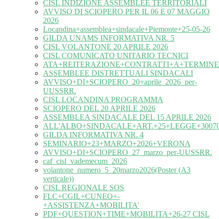
CISL INDIZIONE ASSEMBLEE TERRITORIALI
AVVISO DI SCIOPERO PER IL 06 E 07 MAGGIO
2026
Locandina+assemblea+sindacale+Piemonte+25-05-26
GILDA UNAMS INFORMATIVA NR. 5
CISL VOLANTONE 20 APRILE 2026
CISL COMUNICATO UNITARIO TECNICI
ATA+REITERAZIONE+CONTRATTI+A+TERMINE
ASSEMBLEE DISTRETTUALI SINDACALI
AVVISO+DI+SCIOPERO_20+aprile_2026_per-
UUSSRR.
CISL LOCANDINA PROGRAMMA
SCIOPERO DEL 20 APRILE 2026
ASSEMBLEA SINDACALE DEL 15 APRILE 2026
ALL'ALBO+SINDACALE+ART.+25+LEGGE+30070
GILDA INFORMATIVA NR. 4
SEMINARIO+23+MARZO+2026+VERONA
AVVISO+DI+SCIOPERO_27_marzo_per-UUSSRR.
caf_cisl_vademecum_2026
volantone_numero_5_20marzo2026(Poster (A3
verticale))
CISL REGIONALE SOS
FLC+CGIL+CUNEO+-
+ASSISTENZA+MOBILITA'
PDF+QUESTION+TIME+MOBILITA+26-27 CISL