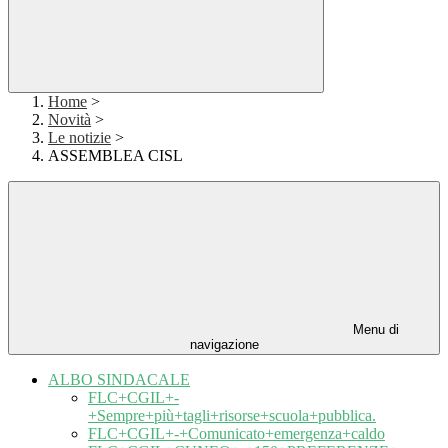
Home
>
Novità
>
Le notizie
>
ASSEMBLEA CISL
Menu di
navigazione
ALBO SINDACALE
FLC+CGIL+-
+Sempre+più+tagli+risorse+scuola+pubblica.
FLC+CGIL+-+Comunicato+emergenza+caldo