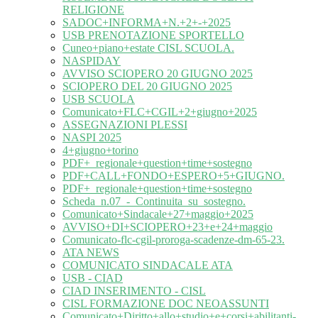
RELIGIONE
SADOC+INFORMA+N.+2+-+2025
USB PRENOTAZIONE SPORTELLO
Cuneo+piano+estate CISL SCUOLA.
NASPIDAY
AVVISO SCIOPERO 20 GIUGNO 2025
SCIOPERO DEL 20 GIUGNO 2025
USB SCUOLA
Comunicato+FLC+CGIL+2+giugno+2025
ASSEGNAZIONI PLESSI
NASPI 2025
4+giugno+torino
PDF+_regionale+question+time+sostegno
PDF+CALL+FONDO+ESPERO+5+GIUGNO.
PDF+_regionale+question+time+sostegno
Scheda_n.07_-_Continuita_su_sostegno.
Comunicato+Sindacale+27+maggio+2025
AVVISO+DI+SCIOPERO+23+e+24+maggio
Comunicato-flc-cgil-proroga-scadenze-dm-65-23.
ATA NEWS
COMUNICATO SINDACALE ATA
USB - CIAD
CIAD INSERIMENTO - CISL
CISL FORMAZIONE DOC NEOASSUNTI
Comunicato+Diritto+allo+studio+e+corsi+abilitanti-