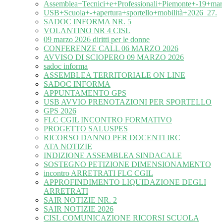
Assemblea+Tecnici+e+Professionali+Piemonte+-19+ma
USB+Scuola+-+apertura+sportello+mobilità+2026_27.
SADOC INFORMA NR. 5
VOLANTINO NR 4 CISL
09 marzo 2026 diritti per le donne
CONFERENZE CALL 06 MARZO 2026
AVVISO DI SCIOPERO 09 MARZO 2026
sadoc informa
ASSEMBLEA TERRITORIALE ON LINE
SADOC INFORMA
APPUNTAMENTO GPS
USB AVVIO PRENOTAZIONI PER SPORTELLO
GPS 2026
FLC CGIL INCONTRO FORMATIVO
PROGETTO SALUSPES
RICORSO DANNO PER DOCENTI IRC
ATA NOTIZIE
INDIZIONE ASSEMBLEA SINDACALE
SOSTEGNO PETIZIONE DIMENSIONAMENTO
incontro ARRETRATI FLC CGIL
APPROFINDIMENTO LIQUIDAZIONE DEGLI
ARRETRATI
SAIR NOTIZIE NR. 2
SAIR NOTIZIE 2026
CISL COMUNICAZIONE RICORSI SCUOLA