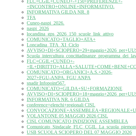
FLC+CGIL+CUNEO+-+150+PREFERENZE+-
+INCONTRO+ONLINE+INFORMATIVO.
INFORMATIVA GILDA NR. 8
TFA
Cuneo-naspi_2026.
naspi_2026
locandina_gps_2026_150_scuole_link_attivo
COMUNICATO+TAGLIO+ATA+
Loncadina_TFA_XI_Ciclo
AVVISO+DI+SCIOPERO+29+maggio+2026_per+UUS
Scuola_intercultura_concittadinanze_programma_dei_l
FLC+CGIL+CUNEO+-
+IL+DIRITTO+ALLA+SALUTE+COME+BENE+C
COMUNICATO+ORGANICI+A.S.+2026-
2027+FGU-ANPA. FGU ANPA
snadir Infopoint567.
COMUNICATO+GILDA+SU+FORMAZIONE
AVVISO+DI+SCIOPERO+18+maggio+2026_per+UUS
INFORMATIVA NR. 6 GILDA
conference+elenchi+regionali CISL
CONVOCAZIONE+ASSEMBLEA+REGIONALE+UIL
VOLANTONE 05 MAGGIO 2026 CISL
CISL COMUNICATO INDIZIONE ASSEMBLEA
Comunicato_Sindacale_FLC_CGIL_La_scuola_piemonte
USB SCUOLA SCIOPERO DEL 07 MAGGIO 2026