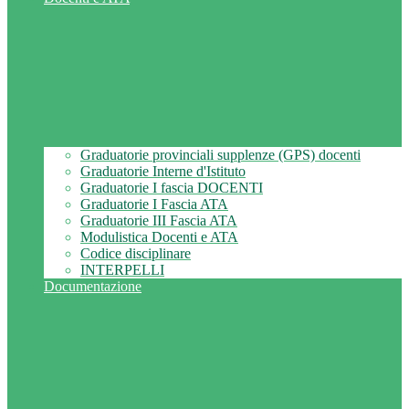
Graduatorie provinciali supplenze (GPS) docenti
Graduatorie Interne d'Istituto
Graduatorie I fascia DOCENTI
Graduatorie I Fascia ATA
Graduatorie III Fascia ATA
Modulistica Docenti e ATA
Codice disciplinare
INTERPELLI
Documentazione