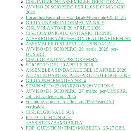
CISL INDIZIONE ASSEMBLEE TERRITORIALI
AVVISO DI SCIOPERO PER IL 06 E 07 MAGGIO
2026
Locandina+assemblea+sindacale+Piemonte+25-05-26
GILDA UNAMS INFORMATIVA NR. 5
CISL VOLANTONE 20 APRILE 2026
CISL COMUNICATO UNITARIO TECNICI
ATA+REITERAZIONE+CONTRATTI+A+TERMINE
ASSEMBLEE DISTRETTUALI SINDACALI
AVVISO+DI+SCIOPERO_20+aprile_2026_per-
UUSSRR.
CISL LOCANDINA PROGRAMMA
SCIOPERO DEL 20 APRILE 2026
ASSEMBLEA SINDACALE DEL 15 APRILE 2026
ALL'ALBO+SINDACALE+ART.+25+LEGGE+30070
GILDA INFORMATIVA NR. 4
SEMINARIO+23+MARZO+2026+VERONA
AVVISO+DI+SCIOPERO_27_marzo_per-UUSSRR.
caf_cisl_vademecum_2026
volantone_numero_5_20marzo2026(Poster (A3
verticale))
CISL REGIONALE SOS
FLC+CGIL+CUNEO+-
+ASSISTENZA+MOBILITA'
PDF+QUESTION+TIME+MOBILITA+26-27 CISL