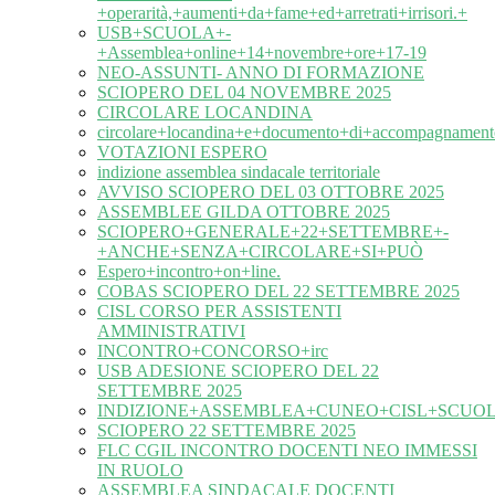
+operarità,+aumenti+da+fame+ed+arretrati+irrisori.+
USB+SCUOLA+-
+Assemblea+online+14+novembre+ore+17-19
NEO-ASSUNTI- ANNO DI FORMAZIONE
SCIOPERO DEL 04 NOVEMBRE 2025
CIRCOLARE LOCANDINA
circolare+locandina+e+documento+di+accompagnament
VOTAZIONI ESPERO
indizione assemblea sindacale territoriale
AVVISO SCIOPERO DEL 03 OTTOBRE 2025
ASSEMBLEE GILDA OTTOBRE 2025
SCIOPERO+GENERALE+22+SETTEMBRE+-
+ANCHE+SENZA+CIRCOLARE+SI+PUÒ
Espero+incontro+on+line.
COBAS SCIOPERO DEL 22 SETTEMBRE 2025
CISL CORSO PER ASSISTENTI
AMMINISTRATIVI
INCONTRO+CONCORSO+irc
USB ADESIONE SCIOPERO DEL 22
SETTEMBRE 2025
INDIZIONE+ASSEMBLEA+CUNEO+CISL+SCUOL
SCIOPERO 22 SETTEMBRE 2025
FLC CGIL INCONTRO DOCENTI NEO IMMESSI
IN RUOLO
ASSEMBLEA SINDACALE DOCENTI