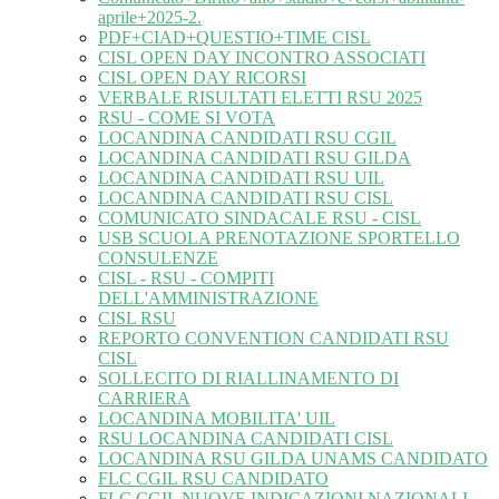
aprile+2025-2.
PDF+CIAD+QUESTIO+TIME CISL
CISL OPEN DAY INCONTRO ASSOCIATI
CISL OPEN DAY RICORSI
VERBALE RISULTATI ELETTI RSU 2025
RSU - COME SI VOTA
LOCANDINA CANDIDATI RSU CGIL
LOCANDINA CANDIDATI RSU GILDA
LOCANDINA CANDIDATI RSU UIL
LOCANDINA CANDIDATI RSU CISL
COMUNICATO SINDACALE RSU - CISL
USB SCUOLA PRENOTAZIONE SPORTELLO
CONSULENZE
CISL - RSU - COMPITI
DELL'AMMINISTRAZIONE
CISL RSU
REPORTO CONVENTION CANDIDATI RSU
CISL
SOLLECITO DI RIALLINAMENTO DI
CARRIERA
LOCANDINA MOBILITA' UIL
RSU LOCANDINA CANDIDATI CISL
LOCANDINA RSU GILDA UNAMS CANDIDATO
FLC CGIL RSU CANDIDATO
FLC CGIL NUOVE INDICAZIONI NAZIONALI