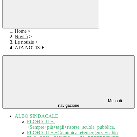
Home
>
Novità
>
Le notizie
>
ATA NOTIZIE
Menu di
navigazione
ALBO SINDACALE
FLC+CGIL+-
+Sempre+più+tagli+risorse+scuola+pubblica.
FLC+CGIL+-+Comunicato+emergenza+caldo