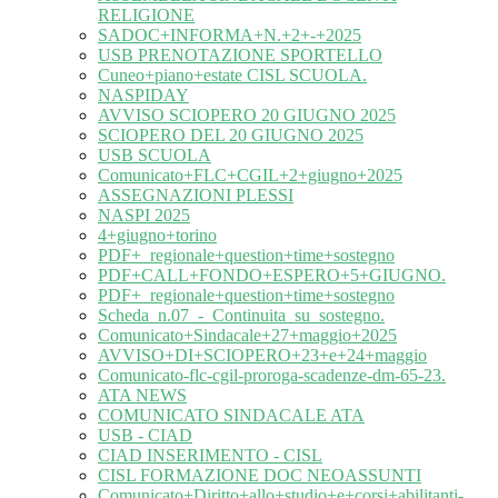
RELIGIONE
SADOC+INFORMA+N.+2+-+2025
USB PRENOTAZIONE SPORTELLO
Cuneo+piano+estate CISL SCUOLA.
NASPIDAY
AVVISO SCIOPERO 20 GIUGNO 2025
SCIOPERO DEL 20 GIUGNO 2025
USB SCUOLA
Comunicato+FLC+CGIL+2+giugno+2025
ASSEGNAZIONI PLESSI
NASPI 2025
4+giugno+torino
PDF+_regionale+question+time+sostegno
PDF+CALL+FONDO+ESPERO+5+GIUGNO.
PDF+_regionale+question+time+sostegno
Scheda_n.07_-_Continuita_su_sostegno.
Comunicato+Sindacale+27+maggio+2025
AVVISO+DI+SCIOPERO+23+e+24+maggio
Comunicato-flc-cgil-proroga-scadenze-dm-65-23.
ATA NEWS
COMUNICATO SINDACALE ATA
USB - CIAD
CIAD INSERIMENTO - CISL
CISL FORMAZIONE DOC NEOASSUNTI
Comunicato+Diritto+allo+studio+e+corsi+abilitanti-