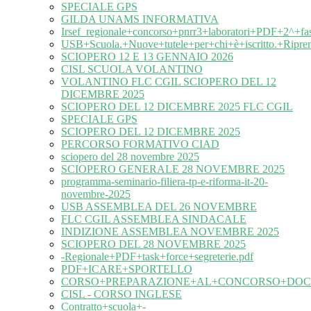
SPECIALE GPS
GILDA UNAMS INFORMATIVA
Irsef_regionale+concorso+pnrr3+laboratori+PDF+2^+fa
USB+Scuola.+Nuove+tutele+per+chi+è+iscritto.+Ripre
SCIOPERO 12 E 13 GENNAIO 2026
CISL SCUOLA VOLANTINO
VOLANTINO FLC CGIL SCIOPERO DEL 12
DICEMBRE 2025
SCIOPERO DEL 12 DICEMBRE 2025 FLC CGIL
SPECIALE GPS
SCIOPERO DEL 12 DICEMBRE 2025
PERCORSO FORMATIVO CIAD
sciopero del 28 novembre 2025
SCIOPERO GENERALE 28 NOVEMBRE 2025
programma-seminario-filiera-tp-e-riforma-it-20-
novembre-2025
USB ASSEMBLEA DEL 26 NOVEMBRE
FLC CGIL ASSEMBLEA SINDACALE
INDIZIONE ASSEMBLEA NOVEMBRE 2025
SCIOPERO DEL 28 NOVEMBRE 2025
-Regionale+PDF+task+force+segreterie.pdf
PDF+ICARE+SPORTELLO
CORSO+PREPARAZIONE+AL+CONCORSO+DOC
CISL - CORSO INGLESE
Contratto+scuola+-