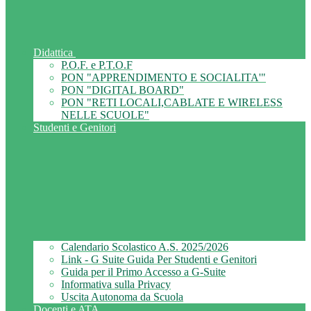
Didattica
P.O.F. e P.T.O.F
PON "APPRENDIMENTO E SOCIALITA'"
PON "DIGITAL BOARD"
PON "RETI LOCALI,CABLATE E WIRELESS
NELLE SCUOLE"
Studenti e Genitori
Calendario Scolastico A.S. 2025/2026
Link - G Suite Guida Per Studenti e Genitori
Guida per il Primo Accesso a G-Suite
Informativa sulla Privacy
Uscita Autonoma da Scuola
Docenti e ATA