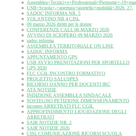
Assemblea+Tecnici+e+Professionali+Piemonte+-19+ma
USB+Scuola+-+apertura+sportello+mobilità+2026_27.
SADOC INFORMA NR. 5
VOLANTINO NR 4 CISL
09 marzo 2026 diritti per le donne
CONFERENZE CALL 06 MARZO 2026
AVVISO DI SCIOPERO 09 MARZO 2026
sadoc informa
ASSEMBLEA TERRITORIALE ON LINE
SADOC INFORMA
APPUNTAMENTO GPS
USB AVVIO PRENOTAZIONI PER SPORTELLO
GPS 2026
FLC CGIL INCONTRO FORMATIVO
PROGETTO SALUSPES
RICORSO DANNO PER DOCENTI IRC
ATA NOTIZIE
INDIZIONE ASSEMBLEA SINDACALE
SOSTEGNO PETIZIONE DIMENSIONAMENTO
incontro ARRETRATI FLC CGIL
APPROFINDIMENTO LIQUIDAZIONE DEGLI
ARRETRATI
SAIR NOTIZIE NR. 2
SAIR NOTIZIE 2026
CISL COMUNICAZIONE RICORSI SCUOLA