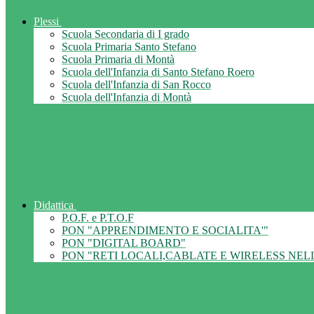
Plessi
Scuola Secondaria di I grado
Scuola Primaria Santo Stefano
Scuola Primaria di Montà
Scuola dell'Infanzia di Santo Stefano Roero
Scuola dell'Infanzia di San Rocco
Scuola dell'Infanzia di Montà
Didattica
P.O.F. e P.T.O.F
PON "APPRENDIMENTO E SOCIALITA'"
PON "DIGITAL BOARD"
PON "RETI LOCALI,CABLATE E WIRELESS NEL