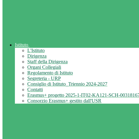
Istituto
L'Istituto
Dirigenza
Staff della Dirigenza
Organi Collegiali
Regolamento di Istituto
Segreteria - URP
Consiglio di Istituto_Triennio 2024-2027
Contatti
Erasmus+ progetto 2025-1-IT02-KA121-SCH-0031816
Consorzio Erasmus+ gestito dall'USR