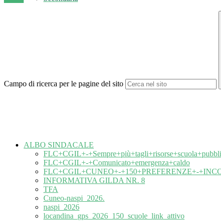
Campo di ricerca per le pagine del sito
ALBO SINDACALE
FLC+CGIL+-+Sempre+più+tagli+risorse+scuola+pubbli
FLC+CGIL+-+Comunicato+emergenza+caldo
FLC+CGIL+CUNEO+-+150+PREFERENZE+-+IN
INFORMATIVA GILDA NR. 8
TFA
Cuneo-naspi_2026.
naspi_2026
locandina_gps_2026_150_scuole_link_attivo