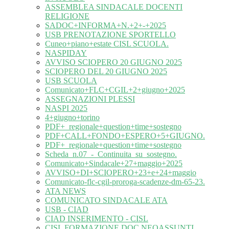
ASSEMBLEA SINDACALE DOCENTI
RELIGIONE
SADOC+INFORMA+N.+2+-+2025
USB PRENOTAZIONE SPORTELLO
Cuneo+piano+estate CISL SCUOLA.
NASPIDAY
AVVISO SCIOPERO 20 GIUGNO 2025
SCIOPERO DEL 20 GIUGNO 2025
USB SCUOLA
Comunicato+FLC+CGIL+2+giugno+2025
ASSEGNAZIONI PLESSI
NASPI 2025
4+giugno+torino
PDF+_regionale+question+time+sostegno
PDF+CALL+FONDO+ESPERO+5+GIUGNO.
PDF+_regionale+question+time+sostegno
Scheda_n.07_-_Continuita_su_sostegno.
Comunicato+Sindacale+27+maggio+2025
AVVISO+DI+SCIOPERO+23+e+24+maggio
Comunicato-flc-cgil-proroga-scadenze-dm-65-23.
ATA NEWS
COMUNICATO SINDACALE ATA
USB - CIAD
CIAD INSERIMENTO - CISL
CISL FORMAZIONE DOC NEOASSUNTI