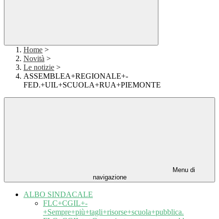
Home
>
Novità
>
Le notizie
>
ASSEMBLEA+REGIONALE+-
FED.+UIL+SCUOLA+RUA+PIEMONTE
Menu di
navigazione
ALBO SINDACALE
FLC+CGIL+-
+Sempre+più+tagli+risorse+scuola+pubblica.