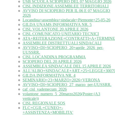
USB SCUOLA SCIOPERO DEL 07 MAGGIO 2026
CISL INDIZIONE ASSEMBLEE TERRITORIALI
AVVISO DI SCIOPERO PER IL 06 E 07 MAGGIO
2026
Locandina+assemblea+sindacale+Piemonte+25-05-26
GILDA UNAMS INFORMATIVA NR. 5
CISL VOLANTONE 20 APRILE 2026
CISL COMUNICATO UNITARIO TECNICI
ATA+REITERAZIONE+CONTRATTI+A+TERMINE
ASSEMBLEE DISTRETTUALI SINDACALI
AVVISO+DI+SCIOPERO_20+aprile_2026_per-
UUSSRR.
CISL LOCANDINA PROGRAMMA
SCIOPERO DEL 20 APRILE 2026
ASSEMBLEA SINDACALE DEL 15 APRILE 2026
ALL'ALBO+SINDACALE+ART.+25+LEGGE+30070
GILDA INFORMATIVA NR. 4
SEMINARIO+23+MARZO+2026+VERONA
AVVISO+DI+SCIOPERO_27_marzo_per-UUSSRR.
caf_cisl_vademecum_2026
volantone_numero_5_20marzo2026(Poster (A3
verticale))
CISL REGIONALE SOS
FLC+CGIL+CUNEO+-
+ASSISTENZA+MOBILITA'