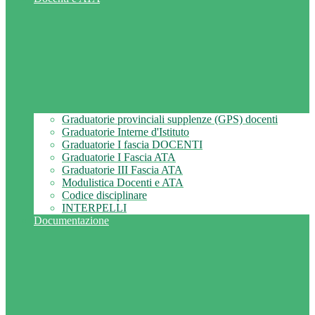
Graduatorie provinciali supplenze (GPS) docenti
Graduatorie Interne d'Istituto
Graduatorie I fascia DOCENTI
Graduatorie I Fascia ATA
Graduatorie III Fascia ATA
Modulistica Docenti e ATA
Codice disciplinare
INTERPELLI
Documentazione