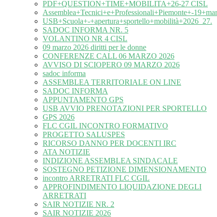
PDF+QUESTION+TIME+MOBILITA+26-27 CISL
Assemblea+Tecnici+e+Professionali+Piemonte+-19+ma
USB+Scuola+-+apertura+sportello+mobilità+2026_27.
SADOC INFORMA NR. 5
VOLANTINO NR 4 CISL
09 marzo 2026 diritti per le donne
CONFERENZE CALL 06 MARZO 2026
AVVISO DI SCIOPERO 09 MARZO 2026
sadoc informa
ASSEMBLEA TERRITORIALE ON LINE
SADOC INFORMA
APPUNTAMENTO GPS
USB AVVIO PRENOTAZIONI PER SPORTELLO
GPS 2026
FLC CGIL INCONTRO FORMATIVO
PROGETTO SALUSPES
RICORSO DANNO PER DOCENTI IRC
ATA NOTIZIE
INDIZIONE ASSEMBLEA SINDACALE
SOSTEGNO PETIZIONE DIMENSIONAMENTO
incontro ARRETRATI FLC CGIL
APPROFINDIMENTO LIQUIDAZIONE DEGLI
ARRETRATI
SAIR NOTIZIE NR. 2
SAIR NOTIZIE 2026