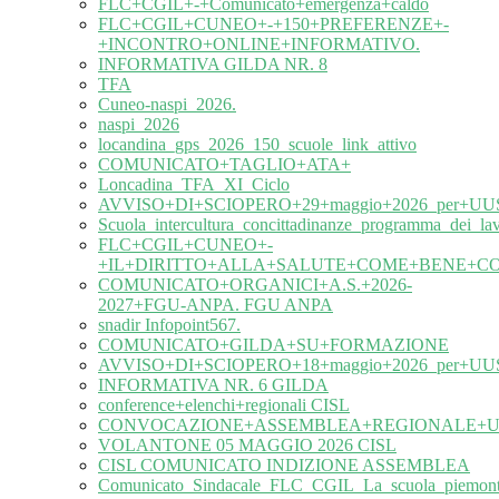
FLC+CGIL+-+Comunicato+emergenza+caldo
FLC+CGIL+CUNEO+-+150+PREFERENZE+-
+INCONTRO+ONLINE+INFORMATIVO.
INFORMATIVA GILDA NR. 8
TFA
Cuneo-naspi_2026.
naspi_2026
locandina_gps_2026_150_scuole_link_attivo
COMUNICATO+TAGLIO+ATA+
Loncadina_TFA_XI_Ciclo
AVVISO+DI+SCIOPERO+29+maggio+2026_per+UUS
Scuola_intercultura_concittadinanze_programma_dei_l
FLC+CGIL+CUNEO+-
+IL+DIRITTO+ALLA+SALUTE+COME+BENE+C
COMUNICATO+ORGANICI+A.S.+2026-
2027+FGU-ANPA. FGU ANPA
snadir Infopoint567.
COMUNICATO+GILDA+SU+FORMAZIONE
AVVISO+DI+SCIOPERO+18+maggio+2026_per+UUS
INFORMATIVA NR. 6 GILDA
conference+elenchi+regionali CISL
CONVOCAZIONE+ASSEMBLEA+REGIONALE+UIL
VOLANTONE 05 MAGGIO 2026 CISL
CISL COMUNICATO INDIZIONE ASSEMBLEA
Comunicato_Sindacale_FLC_CGIL_La_scuola_piemonte