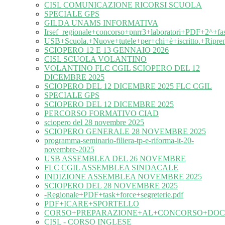
CISL COMUNICAZIONE RICORSI SCUOLA
SPECIALE GPS
GILDA UNAMS INFORMATIVA
Irsef_regionale+concorso+pnrr3+laboratori+PDF+2^+fa
USB+Scuola.+Nuove+tutele+per+chi+è+iscritto.+Ripre
SCIOPERO 12 E 13 GENNAIO 2026
CISL SCUOLA VOLANTINO
VOLANTINO FLC CGIL SCIOPERO DEL 12
DICEMBRE 2025
SCIOPERO DEL 12 DICEMBRE 2025 FLC CGIL
SPECIALE GPS
SCIOPERO DEL 12 DICEMBRE 2025
PERCORSO FORMATIVO CIAD
sciopero del 28 novembre 2025
SCIOPERO GENERALE 28 NOVEMBRE 2025
programma-seminario-filiera-tp-e-riforma-it-20-
novembre-2025
USB ASSEMBLEA DEL 26 NOVEMBRE
FLC CGIL ASSEMBLEA SINDACALE
INDIZIONE ASSEMBLEA NOVEMBRE 2025
SCIOPERO DEL 28 NOVEMBRE 2025
-Regionale+PDF+task+force+segreterie.pdf
PDF+ICARE+SPORTELLO
CORSO+PREPARAZIONE+AL+CONCORSO+DOC
CISL - CORSO INGLESE