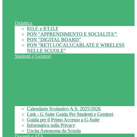
Didattica
P.O.F. e P.T.O.F
PON "APPRENDIMENTO E SOCIALITA'"
PON "DIGITAL BOARD"
PON "RETI LOCALI,CABLATE E WIRELESS
NELLE SCUOLE"
Studenti e Genitori
Calendario Scolastico A.S. 2025/2026
Link - G Suite Guida Per Studenti e Genitori
Guida per il Primo Accesso a G-Suite
Informativa sulla Privacy
Uscita Autonoma da Scuola
Docenti e ATA