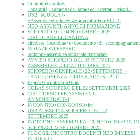
Contratto+scuola+-
+operarità,+aumenti+da+fame+ed+arretrati+irrisori.+
USB+SCUOLA+-
+Assemblea+online+14+novembre+ore+17-19
NEO-ASSUNTI- ANNO DI FORMAZIONE
SCIOPERO DEL 04 NOVEMBRE 2025
CIRCOLARE LOCANDINA
circolare+locandina+e+documento+di+accompagnament
VOTAZIONI ESPERO
indizione assemblea sindacale territoriale
AVVISO SCIOPERO DEL 03 OTTOBRE 2025
ASSEMBLEE GILDA OTTOBRE 2025
SCIOPERO+GENERALE+22+SETTEMBRE+-
+ANCHE+SENZA+CIRCOLARE+SI+PUÒ
Espero+incontro+on+line.
COBAS SCIOPERO DEL 22 SETTEMBRE 2025
CISL CORSO PER ASSISTENTI
AMMINISTRATIVI
INCONTRO+CONCORSO+irc
USB ADESIONE SCIOPERO DEL 22
SETTEMBRE 2025
INDIZIONE+ASSEMBLEA+CUNEO+CISL+SCUOL
SCIOPERO 22 SETTEMBRE 2025
FLC CGIL INCONTRO DOCENTI NEO IMMESSI
IN RUOLO