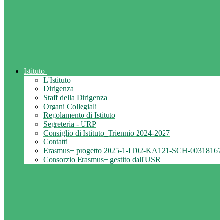
Istituto
L'Istituto
Dirigenza
Staff della Dirigenza
Organi Collegiali
Regolamento di Istituto
Segreteria - URP
Consiglio di Istituto_Triennio 2024-2027
Contatti
Erasmus+ progetto 2025-1-IT02-KA121-SCH-0031816
Consorzio Erasmus+ gestito dall'USR