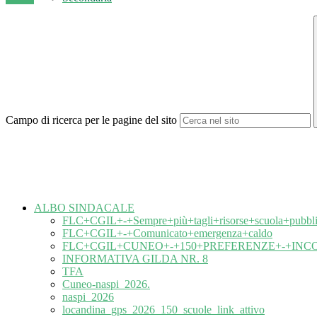
Campo di ricerca per le pagine del sito
ALBO SINDACALE
FLC+CGIL+-+Sempre+più+tagli+risorse+scuola+pubbli
FLC+CGIL+-+Comunicato+emergenza+caldo
FLC+CGIL+CUNEO+-+150+PREFERENZE+-+IN
INFORMATIVA GILDA NR. 8
TFA
Cuneo-naspi_2026.
naspi_2026
locandina_gps_2026_150_scuole_link_attivo