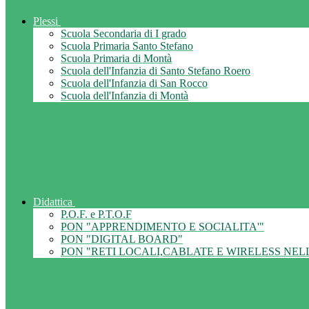
Plessi
Scuola Secondaria di I grado
Scuola Primaria Santo Stefano
Scuola Primaria di Montà
Scuola dell'Infanzia di Santo Stefano Roero
Scuola dell'Infanzia di San Rocco
Scuola dell'Infanzia di Montà
Didattica
P.O.F. e P.T.O.F
PON "APPRENDIMENTO E SOCIALITA'"
PON "DIGITAL BOARD"
PON "RETI LOCALI,CABLATE E WIRELESS NEL