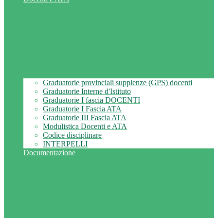
Graduatorie provinciali supplenze (GPS) docenti
Graduatorie Interne d'Istituto
Graduatorie I fascia DOCENTI
Graduatorie I Fascia ATA
Graduatorie III Fascia ATA
Modulistica Docenti e ATA
Codice disciplinare
INTERPELLI
Documentazione