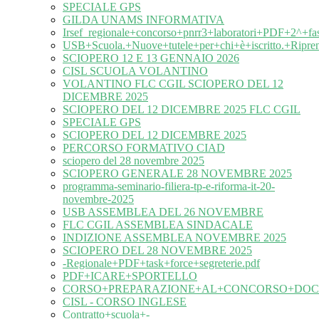
SPECIALE GPS
GILDA UNAMS INFORMATIVA
Irsef_regionale+concorso+pnrr3+laboratori+PDF+2^+fa
USB+Scuola.+Nuove+tutele+per+chi+è+iscritto.+Ripre
SCIOPERO 12 E 13 GENNAIO 2026
CISL SCUOLA VOLANTINO
VOLANTINO FLC CGIL SCIOPERO DEL 12
DICEMBRE 2025
SCIOPERO DEL 12 DICEMBRE 2025 FLC CGIL
SPECIALE GPS
SCIOPERO DEL 12 DICEMBRE 2025
PERCORSO FORMATIVO CIAD
sciopero del 28 novembre 2025
SCIOPERO GENERALE 28 NOVEMBRE 2025
programma-seminario-filiera-tp-e-riforma-it-20-
novembre-2025
USB ASSEMBLEA DEL 26 NOVEMBRE
FLC CGIL ASSEMBLEA SINDACALE
INDIZIONE ASSEMBLEA NOVEMBRE 2025
SCIOPERO DEL 28 NOVEMBRE 2025
-Regionale+PDF+task+force+segreterie.pdf
PDF+ICARE+SPORTELLO
CORSO+PREPARAZIONE+AL+CONCORSO+DOC
CISL - CORSO INGLESE
Contratto+scuola+-