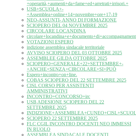
+operarità,+aumenti+da+fame+ed+arretrati+irrisori.+
USB+SCUOLA+-
+Assemblea+online+14+novembre+ore+17-19
NEO-ASSUNTI- ANNO DI FORMAZIONE
SCIOPERO DEL 04 NOVEMBRE 2025
CIRCOLARE LOCANDINA
circolare+locandina+e+documento+di+accompagnament
VOTAZIONI ESPERO
indizione assemblea sindacale territoriale
AVVISO SCIOPERO DEL 03 OTTOBRE 2025
ASSEMBLEE GILDA OTTOBRE 2025
SCIOPERO+GENERALE+22+SETTEMBRE+-
+ANCHE+SENZA+CIRCOLARE+SI+PUÒ
Espero+incontro+on+line.
COBAS SCIOPERO DEL 22 SETTEMBRE 2025
CISL CORSO PER ASSISTENTI
AMMINISTRATIVI
INCONTRO+CONCORSO+irc
USB ADESIONE SCIOPERO DEL 22
SETTEMBRE 2025
INDIZIONE+ASSEMBLEA+CUNEO+CISL+SCUOL
SCIOPERO 22 SETTEMBRE 2025
FLC CGIL INCONTRO DOCENTI NEO IMMESSI
IN RUOLO
ASSEMBLEA SINDACALE DOCENTI