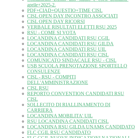
aprile+2025-2.
PDF+CIAD+QUESTIO+TIME CISL
CISL OPEN DAY INCONTRO ASSOCIATI
CISL OPEN DAY RICORSI
VERBALE RISULTATI ELETTI RSU 2025
RSU - COME SI VOTA
LOCANDINA CANDIDATI RSU CGIL
LOCANDINA CANDIDATI RSU GILDA
LOCANDINA CANDIDATI RSU UIL
LOCANDINA CANDIDATI RSU CISL
COMUNICATO SINDACALE RSU - CISL
USB SCUOLA PRENOTAZIONE SPORTELLO
CONSULENZE
CISL - RSU - COMPITI
DELL'AMMINISTRAZIONE
CISL RSU
REPORTO CONVENTION CANDIDATI RSU
CISL
SOLLECITO DI RIALLINAMENTO DI
CARRIERA
LOCANDINA MOBILITA' UIL
RSU LOCANDINA CANDIDATI CISL
LOCANDINA RSU GILDA UNAMS CANDIDATO
FLC CGIL RSU CANDIDATO
FLC CGIL NUOVE INDICAZIONI NAZIONALI