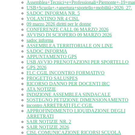
Assemblea+Tecnici+e+Professionali+Piemonte+-19+ma
USB+Scuola+-+apertura+sportello+mobilità+2026_27.
SADOC INFORMA NR. 5
VOLANTINO NR 4 CISL
09 marzo 2026 diritti per le donne
CONFERENZE CALL 06 MARZO 2026
AVVISO DI SCIOPERO 09 MARZO 2026
sadoc informa
ASSEMBLEA TERRITORIALE ON LINE
SADOC INFORMA
APPUNTAMENTO GPS
USB AVVIO PRENOTAZIONI PER SPORTELLO
GPS 2026
FLC CGIL INCONTRO FORMATIVO
PROGETTO SALUSPES
RICORSO DANNO PER DOCENTI IRC
ATA NOTIZIE
INDIZIONE ASSEMBLEA SINDACALE
SOSTEGNO PETIZIONE DIMENSIONAMENTO
incontro ARRETRATI FLC CGIL
APPROFINDIMENTO LIQUIDAZIONE DEGLI
ARRETRATI
SAIR NOTIZIE NR. 2
SAIR NOTIZIE 2026
CISL COMUNICAZIONE RICORSI SCUOLA