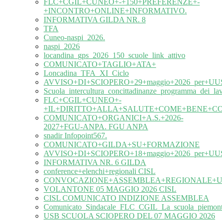
FLC+CGIL+CUNEO+-+150+PREFERENZE+-
+INCONTRO+ONLINE+INFORMATIVO.
INFORMATIVA GILDA NR. 8
TFA
Cuneo-naspi_2026.
naspi_2026
locandina_gps_2026_150_scuole_link_attivo
COMUNICATO+TAGLIO+ATA+
Loncadina_TFA_XI_Ciclo
AVVISO+DI+SCIOPERO+29+maggio+2026_per+UUS
Scuola_intercultura_concittadinanze_programma_dei_l
FLC+CGIL+CUNEO+-
+IL+DIRITTO+ALLA+SALUTE+COME+BENE+C
COMUNICATO+ORGANICI+A.S.+2026-
2027+FGU-ANPA. FGU ANPA
snadir Infopoint567.
COMUNICATO+GILDA+SU+FORMAZIONE
AVVISO+DI+SCIOPERO+18+maggio+2026_per+UUS
INFORMATIVA NR. 6 GILDA
conference+elenchi+regionali CISL
CONVOCAZIONE+ASSEMBLEA+REGIONALE+UIL
VOLANTONE 05 MAGGIO 2026 CISL
CISL COMUNICATO INDIZIONE ASSEMBLEA
Comunicato_Sindacale_FLC_CGIL_La_scuola_piemonte
USB SCUOLA SCIOPERO DEL 07 MAGGIO 2026