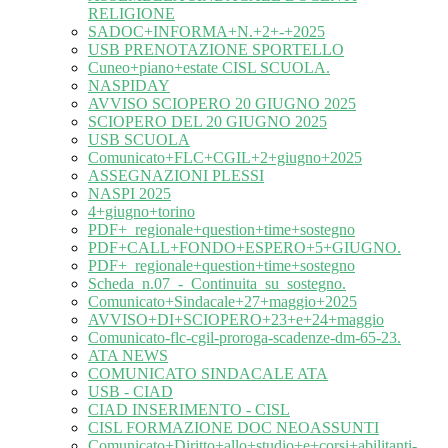
RELIGIONE
SADOC+INFORMA+N.+2+-+2025
USB PRENOTAZIONE SPORTELLO
Cuneo+piano+estate CISL SCUOLA.
NASPIDAY
AVVISO SCIOPERO 20 GIUGNO 2025
SCIOPERO DEL 20 GIUGNO 2025
USB SCUOLA
Comunicato+FLC+CGIL+2+giugno+2025
ASSEGNAZIONI PLESSI
NASPI 2025
4+giugno+torino
PDF+_regionale+question+time+sostegno
PDF+CALL+FONDO+ESPERO+5+GIUGNO.
PDF+_regionale+question+time+sostegno
Scheda_n.07_-_Continuita_su_sostegno.
Comunicato+Sindacale+27+maggio+2025
AVVISO+DI+SCIOPERO+23+e+24+maggio
Comunicato-flc-cgil-proroga-scadenze-dm-65-23.
ATA NEWS
COMUNICATO SINDACALE ATA
USB - CIAD
CIAD INSERIMENTO - CISL
CISL FORMAZIONE DOC NEOASSUNTI
Comunicato+Diritto+allo+studio+e+corsi+abilitanti-