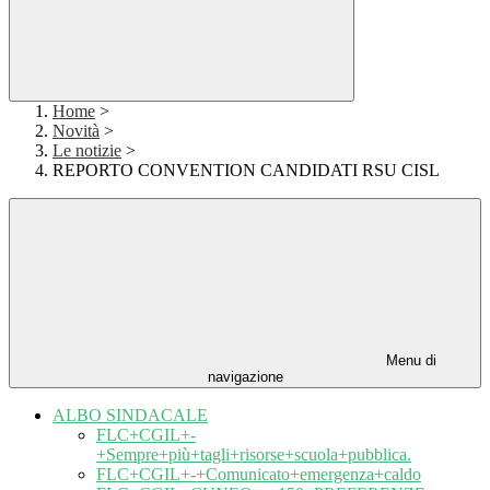
Home
>
Novità
>
Le notizie
>
REPORTO CONVENTION CANDIDATI RSU CISL
Menu di
navigazione
ALBO SINDACALE
FLC+CGIL+-
+Sempre+più+tagli+risorse+scuola+pubblica.
FLC+CGIL+-+Comunicato+emergenza+caldo