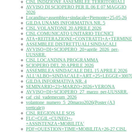
CISL INDIZIONE ASSEMBLEE TERRITORIALI
AVVISO DI SCIOPERO PER IL 06 E 07 MAGGIO
2026
Locandina+assemblea+sindacale+Piemonte+25-05-26
GILDA UNAMS INFORMATIVA NR. 5
CISL VOLANTONE 20 APRILE 2026
CISL COMUNICATO UNITARIO TECNICI
ATA+REITERAZIONE+CONTRATTI+A+TERMINE
ASSEMBLEE DISTRETTUALI SINDACALI
AVVISO+DI+SCIOPERO_20+aprile_2026_per-
UUSSRR.
CISL LOCANDINA PROGRAMMA
SCIOPERO DEL 20 APRILE 2026
ASSEMBLEA SINDACALE DEL 15 APRILE 2026
ALL'ALBO+SINDACALE+ART.+25+LEGGE+30070
GILDA INFORMATIVA NR. 4
SEMINARIO+23+MARZO+2026+VERONA
AVVISO+DI+SCIOPERO_27_marzo_per-UUSSRR.
caf_cisl_vademecum_2026
volantone_numero_5_20marzo2026(Poster (A3
verticale))
CISL REGIONALE SOS
FLC+CGIL+CUNEO+-
+ASSISTENZA+MOBILITA'
PDF+QUESTION+TIME+MOBILITA+26-27 CISL