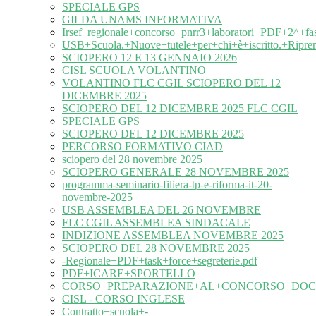
SPECIALE GPS
GILDA UNAMS INFORMATIVA
Irsef_regionale+concorso+pnrr3+laboratori+PDF+2^+fa
USB+Scuola.+Nuove+tutele+per+chi+è+iscritto.+Ripre
SCIOPERO 12 E 13 GENNAIO 2026
CISL SCUOLA VOLANTINO
VOLANTINO FLC CGIL SCIOPERO DEL 12
DICEMBRE 2025
SCIOPERO DEL 12 DICEMBRE 2025 FLC CGIL
SPECIALE GPS
SCIOPERO DEL 12 DICEMBRE 2025
PERCORSO FORMATIVO CIAD
sciopero del 28 novembre 2025
SCIOPERO GENERALE 28 NOVEMBRE 2025
programma-seminario-filiera-tp-e-riforma-it-20-
novembre-2025
USB ASSEMBLEA DEL 26 NOVEMBRE
FLC CGIL ASSEMBLEA SINDACALE
INDIZIONE ASSEMBLEA NOVEMBRE 2025
SCIOPERO DEL 28 NOVEMBRE 2025
-Regionale+PDF+task+force+segreterie.pdf
PDF+ICARE+SPORTELLO
CORSO+PREPARAZIONE+AL+CONCORSO+DOC
CISL - CORSO INGLESE
Contratto+scuola+-