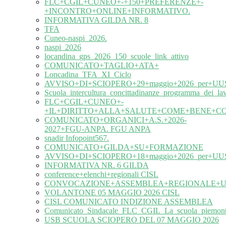
FLC+CGIL+CUNEO+-+150+PREFERENZE+-
+INCONTRO+ONLINE+INFORMATIVO.
INFORMATIVA GILDA NR. 8
TFA
Cuneo-naspi_2026.
naspi_2026
locandina_gps_2026_150_scuole_link_attivo
COMUNICATO+TAGLIO+ATA+
Loncadina_TFA_XI_Ciclo
AVVISO+DI+SCIOPERO+29+maggio+2026_per+UUS
Scuola_intercultura_concittadinanze_programma_dei_l
FLC+CGIL+CUNEO+-
+IL+DIRITTO+ALLA+SALUTE+COME+BENE+C
COMUNICATO+ORGANICI+A.S.+2026-
2027+FGU-ANPA. FGU ANPA
snadir Infopoint567.
COMUNICATO+GILDA+SU+FORMAZIONE
AVVISO+DI+SCIOPERO+18+maggio+2026_per+UUS
INFORMATIVA NR. 6 GILDA
conference+elenchi+regionali CISL
CONVOCAZIONE+ASSEMBLEA+REGIONALE+UIL
VOLANTONE 05 MAGGIO 2026 CISL
CISL COMUNICATO INDIZIONE ASSEMBLEA
Comunicato_Sindacale_FLC_CGIL_La_scuola_piemonte
USB SCUOLA SCIOPERO DEL 07 MAGGIO 2026