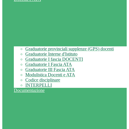
Graduatorie provinciali supplenze (GPS) docenti
Graduatorie Interne d'Istituto
Graduatorie I fascia DOCENTI
Graduatorie I Fascia ATA
Graduatorie III Fascia ATA
Modulistica Docenti e ATA
Codice disciplinare
INTERPELLI
Documentazione