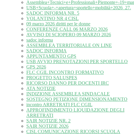
Assemblea+Tecnici+e+Professionali+Piemonte+-19+ma
USB+Scuola+-+apertura+sportello+mobilità+2026_27.
SADOC INFORMA NR. 5
VOLANTINO NR 4 CISL
09 marzo 2026 diritti per le donne
CONFERENZE CALL 06 MARZO 2026
AVVISO DI SCIOPERO 09 MARZO 2026
sadoc informa
ASSEMBLEA TERRITORIALE ON LINE
SADOC INFORMA
APPUNTAMENTO GPS
USB AVVIO PRENOTAZIONI PER SPORTELLO
GPS 2026
FLC CGIL INCONTRO FORMATIVO
PROGETTO SALUSPES
RICORSO DANNO PER DOCENTI IRC
ATA NOTIZIE
INDIZIONE ASSEMBLEA SINDACALE
SOSTEGNO PETIZIONE DIMENSIONAMENTO
incontro ARRETRATI FLC CGIL
APPROFINDIMENTO LIQUIDAZIONE DEGLI
ARRETRATI
SAIR NOTIZIE NR. 2
SAIR NOTIZIE 2026
CISL COMUNICAZIONE RICORSI SCUOLA