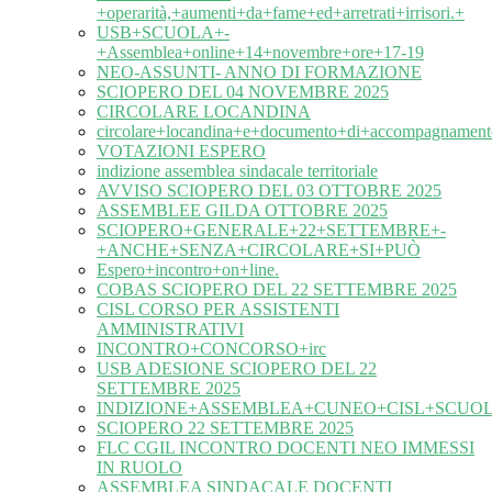
+operarità,+aumenti+da+fame+ed+arretrati+irrisori.+
USB+SCUOLA+-
+Assemblea+online+14+novembre+ore+17-19
NEO-ASSUNTI- ANNO DI FORMAZIONE
SCIOPERO DEL 04 NOVEMBRE 2025
CIRCOLARE LOCANDINA
circolare+locandina+e+documento+di+accompagnament
VOTAZIONI ESPERO
indizione assemblea sindacale territoriale
AVVISO SCIOPERO DEL 03 OTTOBRE 2025
ASSEMBLEE GILDA OTTOBRE 2025
SCIOPERO+GENERALE+22+SETTEMBRE+-
+ANCHE+SENZA+CIRCOLARE+SI+PUÒ
Espero+incontro+on+line.
COBAS SCIOPERO DEL 22 SETTEMBRE 2025
CISL CORSO PER ASSISTENTI
AMMINISTRATIVI
INCONTRO+CONCORSO+irc
USB ADESIONE SCIOPERO DEL 22
SETTEMBRE 2025
INDIZIONE+ASSEMBLEA+CUNEO+CISL+SCUOL
SCIOPERO 22 SETTEMBRE 2025
FLC CGIL INCONTRO DOCENTI NEO IMMESSI
IN RUOLO
ASSEMBLEA SINDACALE DOCENTI