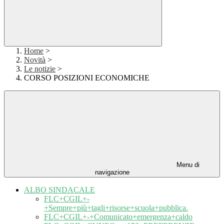
Home
>
Novità
>
Le notizie
>
CORSO POSIZIONI ECONOMICHE
Menu di
navigazione
ALBO SINDACALE
FLC+CGIL+-
+Sempre+più+tagli+risorse+scuola+pubblica.
FLC+CGIL+-+Comunicato+emergenza+caldo