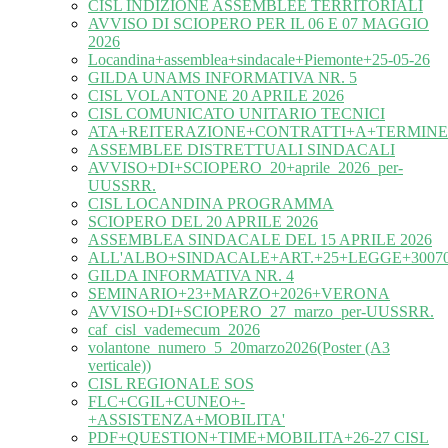
CISL INDIZIONE ASSEMBLEE TERRITORIALI
AVVISO DI SCIOPERO PER IL 06 E 07 MAGGIO
2026
Locandina+assemblea+sindacale+Piemonte+25-05-26
GILDA UNAMS INFORMATIVA NR. 5
CISL VOLANTONE 20 APRILE 2026
CISL COMUNICATO UNITARIO TECNICI
ATA+REITERAZIONE+CONTRATTI+A+TERMINE
ASSEMBLEE DISTRETTUALI SINDACALI
AVVISO+DI+SCIOPERO_20+aprile_2026_per-
UUSSRR.
CISL LOCANDINA PROGRAMMA
SCIOPERO DEL 20 APRILE 2026
ASSEMBLEA SINDACALE DEL 15 APRILE 2026
ALL'ALBO+SINDACALE+ART.+25+LEGGE+30070
GILDA INFORMATIVA NR. 4
SEMINARIO+23+MARZO+2026+VERONA
AVVISO+DI+SCIOPERO_27_marzo_per-UUSSRR.
caf_cisl_vademecum_2026
volantone_numero_5_20marzo2026(Poster (A3
verticale))
CISL REGIONALE SOS
FLC+CGIL+CUNEO+-
+ASSISTENZA+MOBILITA'
PDF+QUESTION+TIME+MOBILITA+26-27 CISL