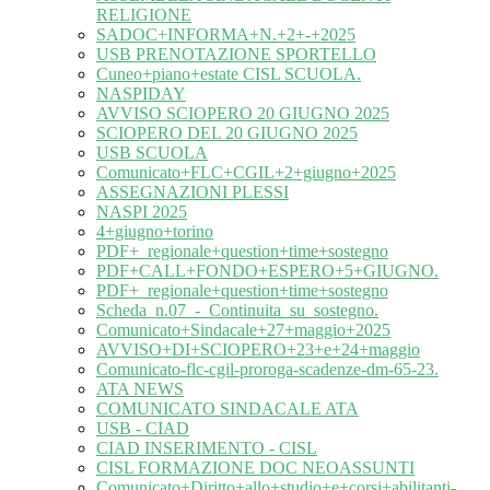
RELIGIONE
SADOC+INFORMA+N.+2+-+2025
USB PRENOTAZIONE SPORTELLO
Cuneo+piano+estate CISL SCUOLA.
NASPIDAY
AVVISO SCIOPERO 20 GIUGNO 2025
SCIOPERO DEL 20 GIUGNO 2025
USB SCUOLA
Comunicato+FLC+CGIL+2+giugno+2025
ASSEGNAZIONI PLESSI
NASPI 2025
4+giugno+torino
PDF+_regionale+question+time+sostegno
PDF+CALL+FONDO+ESPERO+5+GIUGNO.
PDF+_regionale+question+time+sostegno
Scheda_n.07_-_Continuita_su_sostegno.
Comunicato+Sindacale+27+maggio+2025
AVVISO+DI+SCIOPERO+23+e+24+maggio
Comunicato-flc-cgil-proroga-scadenze-dm-65-23.
ATA NEWS
COMUNICATO SINDACALE ATA
USB - CIAD
CIAD INSERIMENTO - CISL
CISL FORMAZIONE DOC NEOASSUNTI
Comunicato+Diritto+allo+studio+e+corsi+abilitanti-