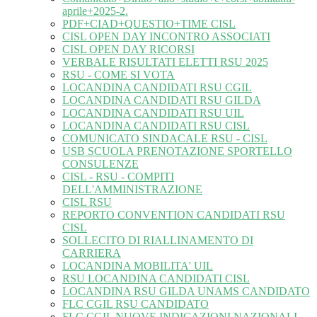
aprile+2025-2.
PDF+CIAD+QUESTIO+TIME CISL
CISL OPEN DAY INCONTRO ASSOCIATI
CISL OPEN DAY RICORSI
VERBALE RISULTATI ELETTI RSU 2025
RSU - COME SI VOTA
LOCANDINA CANDIDATI RSU CGIL
LOCANDINA CANDIDATI RSU GILDA
LOCANDINA CANDIDATI RSU UIL
LOCANDINA CANDIDATI RSU CISL
COMUNICATO SINDACALE RSU - CISL
USB SCUOLA PRENOTAZIONE SPORTELLO
CONSULENZE
CISL - RSU - COMPITI
DELL'AMMINISTRAZIONE
CISL RSU
REPORTO CONVENTION CANDIDATI RSU
CISL
SOLLECITO DI RIALLINAMENTO DI
CARRIERA
LOCANDINA MOBILITA' UIL
RSU LOCANDINA CANDIDATI CISL
LOCANDINA RSU GILDA UNAMS CANDIDATO
FLC CGIL RSU CANDIDATO
FLC CGIL NUOVE INDICAZIONI NAZIONALI