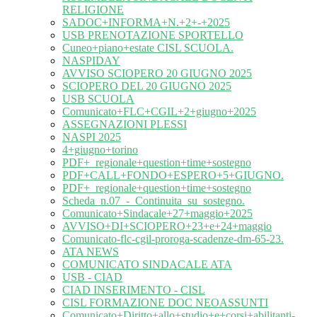
RELIGIONE
SADOC+INFORMA+N.+2+-+2025
USB PRENOTAZIONE SPORTELLO
Cuneo+piano+estate CISL SCUOLA.
NASPIDAY
AVVISO SCIOPERO 20 GIUGNO 2025
SCIOPERO DEL 20 GIUGNO 2025
USB SCUOLA
Comunicato+FLC+CGIL+2+giugno+2025
ASSEGNAZIONI PLESSI
NASPI 2025
4+giugno+torino
PDF+_regionale+question+time+sostegno
PDF+CALL+FONDO+ESPERO+5+GIUGNO.
PDF+_regionale+question+time+sostegno
Scheda_n.07_-_Continuita_su_sostegno.
Comunicato+Sindacale+27+maggio+2025
AVVISO+DI+SCIOPERO+23+e+24+maggio
Comunicato-flc-cgil-proroga-scadenze-dm-65-23.
ATA NEWS
COMUNICATO SINDACALE ATA
USB - CIAD
CIAD INSERIMENTO - CISL
CISL FORMAZIONE DOC NEOASSUNTI
Comunicato+Diritto+allo+studio+e+corsi+abilitanti-