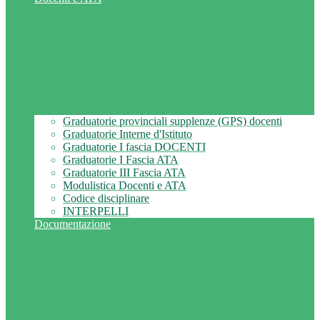
Graduatorie provinciali supplenze (GPS) docenti
Graduatorie Interne d'Istituto
Graduatorie I fascia DOCENTI
Graduatorie I Fascia ATA
Graduatorie III Fascia ATA
Modulistica Docenti e ATA
Codice disciplinare
INTERPELLI
Documentazione