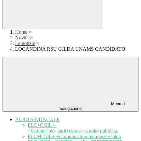
Home
>
Novità
>
Le notizie
>
LOCANDINA RSU GILDA UNAMS CANDIDATO
Menu di
navigazione
ALBO SINDACALE
FLC+CGIL+-
+Sempre+più+tagli+risorse+scuola+pubblica.
FLC+CGIL+-+Comunicato+emergenza+caldo