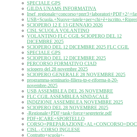
SPECIALE GPS
GILDA UNAMS INFORMATIVA
Irsef_regionale+concorso+pnrr3+laboratori+PDF+2^+fa
USB+Scuola.+Nuove+tutele+per+chi+è+iscritto.+Ripre
SCIOPERO 12 E 13 GENNAIO 2026
CISL SCUOLA VOLANTINO
VOLANTINO FLC CGIL SCIOPERO DEL 12
DICEMBRE 2025
SCIOPERO DEL 12 DICEMBRE 2025 FLC CGIL
SPECIALE GPS
SCIOPERO DEL 12 DICEMBRE 2025
PERCORSO FORMATIVO CIAD
sciopero del 28 novembre 2025
SCIOPERO GENERALE 28 NOVEMBRE 2025
programma-seminario-filiera-tp-e-riforma-it-20-
novembre-2025
USB ASSEMBLEA DEL 26 NOVEMBRE
FLC CGIL ASSEMBLEA SINDACALE
INDIZIONE ASSEMBLEA NOVEMBRE 2025
SCIOPERO DEL 28 NOVEMBRE 2025
-Regionale+PDF+task+force+segreterie.pdf
PDF+ICARE+SPORTELLO
CORSO+PREPARAZIONE+AL+CONCORSO+DOC
CISL - CORSO INGLESE
Contratto+scuola+-