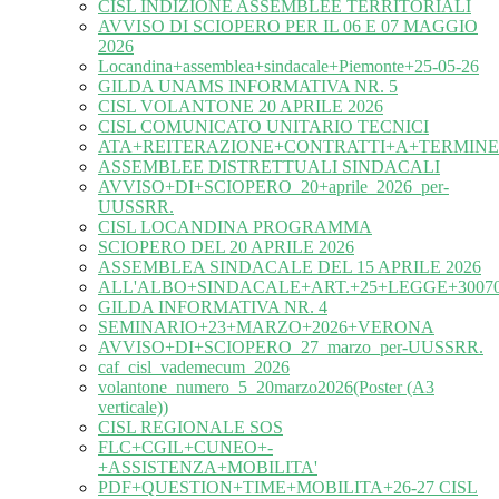
CISL INDIZIONE ASSEMBLEE TERRITORIALI
AVVISO DI SCIOPERO PER IL 06 E 07 MAGGIO
2026
Locandina+assemblea+sindacale+Piemonte+25-05-26
GILDA UNAMS INFORMATIVA NR. 5
CISL VOLANTONE 20 APRILE 2026
CISL COMUNICATO UNITARIO TECNICI
ATA+REITERAZIONE+CONTRATTI+A+TERMINE
ASSEMBLEE DISTRETTUALI SINDACALI
AVVISO+DI+SCIOPERO_20+aprile_2026_per-
UUSSRR.
CISL LOCANDINA PROGRAMMA
SCIOPERO DEL 20 APRILE 2026
ASSEMBLEA SINDACALE DEL 15 APRILE 2026
ALL'ALBO+SINDACALE+ART.+25+LEGGE+30070
GILDA INFORMATIVA NR. 4
SEMINARIO+23+MARZO+2026+VERONA
AVVISO+DI+SCIOPERO_27_marzo_per-UUSSRR.
caf_cisl_vademecum_2026
volantone_numero_5_20marzo2026(Poster (A3
verticale))
CISL REGIONALE SOS
FLC+CGIL+CUNEO+-
+ASSISTENZA+MOBILITA'
PDF+QUESTION+TIME+MOBILITA+26-27 CISL