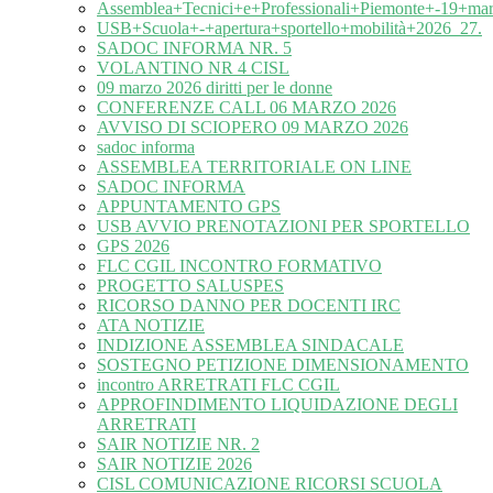
Assemblea+Tecnici+e+Professionali+Piemonte+-19+ma
USB+Scuola+-+apertura+sportello+mobilità+2026_27.
SADOC INFORMA NR. 5
VOLANTINO NR 4 CISL
09 marzo 2026 diritti per le donne
CONFERENZE CALL 06 MARZO 2026
AVVISO DI SCIOPERO 09 MARZO 2026
sadoc informa
ASSEMBLEA TERRITORIALE ON LINE
SADOC INFORMA
APPUNTAMENTO GPS
USB AVVIO PRENOTAZIONI PER SPORTELLO
GPS 2026
FLC CGIL INCONTRO FORMATIVO
PROGETTO SALUSPES
RICORSO DANNO PER DOCENTI IRC
ATA NOTIZIE
INDIZIONE ASSEMBLEA SINDACALE
SOSTEGNO PETIZIONE DIMENSIONAMENTO
incontro ARRETRATI FLC CGIL
APPROFINDIMENTO LIQUIDAZIONE DEGLI
ARRETRATI
SAIR NOTIZIE NR. 2
SAIR NOTIZIE 2026
CISL COMUNICAZIONE RICORSI SCUOLA