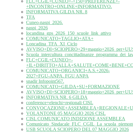
FLC+CGIL+CUNEO+-+150+PREFERENZE+-
+INCONTRO+ONLINE+INFORMATIVO.
INFORMATIVA GILDA NR. 8
TFA
Cuneo-naspi_2026.
naspi_2026
locandina_gps_2026_150_scuole_link_attivo
COMUNICATO+TAGLIO+ATA+
Loncadina_TFA_XI_Ciclo
AVVISO+DI+SCIOPERO+29+maggio+2026_per+UUS
Scuola_intercultura_concittadinanze_programma_dei_l
FLC+CGIL+CUNEO+-
+IL+DIRITTO+ALLA+SALUTE+COME+BENE+C
COMUNICATO+ORGANICI+A.S.+2026-
2027+FGU-ANPA. FGU ANPA
snadir Infopoint567.
COMUNICATO+GILDA+SU+FORMAZIONE
AVVISO+DI+SCIOPERO+18+maggio+2026_per+UUS
INFORMATIVA NR. 6 GILDA
conference+elenchi+regionali CISL
CONVOCAZIONE+ASSEMBLEA+REGIONALE+UIL
VOLANTONE 05 MAGGIO 2026 CISL
CISL COMUNICATO INDIZIONE ASSEMBLEA
Comunicato_Sindacale_FLC_CGIL_La_scuola_piemonte
USB SCUOLA SCIOPERO DEL 07 MAGGIO 2026