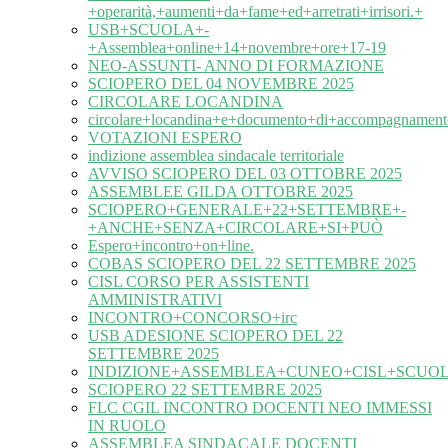
+operarità,+aumenti+da+fame+ed+arretrati+irrisori.+
USB+SCUOLA+-
+Assemblea+online+14+novembre+ore+17-19
NEO-ASSUNTI- ANNO DI FORMAZIONE
SCIOPERO DEL 04 NOVEMBRE 2025
CIRCOLARE LOCANDINA
circolare+locandina+e+documento+di+accompagnament
VOTAZIONI ESPERO
indizione assemblea sindacale territoriale
AVVISO SCIOPERO DEL 03 OTTOBRE 2025
ASSEMBLEE GILDA OTTOBRE 2025
SCIOPERO+GENERALE+22+SETTEMBRE+-
+ANCHE+SENZA+CIRCOLARE+SI+PUÒ
Espero+incontro+on+line.
COBAS SCIOPERO DEL 22 SETTEMBRE 2025
CISL CORSO PER ASSISTENTI
AMMINISTRATIVI
INCONTRO+CONCORSO+irc
USB ADESIONE SCIOPERO DEL 22
SETTEMBRE 2025
INDIZIONE+ASSEMBLEA+CUNEO+CISL+SCUOL
SCIOPERO 22 SETTEMBRE 2025
FLC CGIL INCONTRO DOCENTI NEO IMMESSI
IN RUOLO
ASSEMBLEA SINDACALE DOCENTI