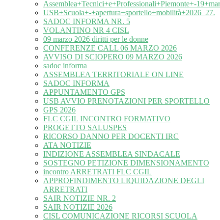
Assemblea+Tecnici+e+Professionali+Piemonte+-19+ma
USB+Scuola+-+apertura+sportello+mobilità+2026_27.
SADOC INFORMA NR. 5
VOLANTINO NR 4 CISL
09 marzo 2026 diritti per le donne
CONFERENZE CALL 06 MARZO 2026
AVVISO DI SCIOPERO 09 MARZO 2026
sadoc informa
ASSEMBLEA TERRITORIALE ON LINE
SADOC INFORMA
APPUNTAMENTO GPS
USB AVVIO PRENOTAZIONI PER SPORTELLO
GPS 2026
FLC CGIL INCONTRO FORMATIVO
PROGETTO SALUSPES
RICORSO DANNO PER DOCENTI IRC
ATA NOTIZIE
INDIZIONE ASSEMBLEA SINDACALE
SOSTEGNO PETIZIONE DIMENSIONAMENTO
incontro ARRETRATI FLC CGIL
APPROFINDIMENTO LIQUIDAZIONE DEGLI
ARRETRATI
SAIR NOTIZIE NR. 2
SAIR NOTIZIE 2026
CISL COMUNICAZIONE RICORSI SCUOLA