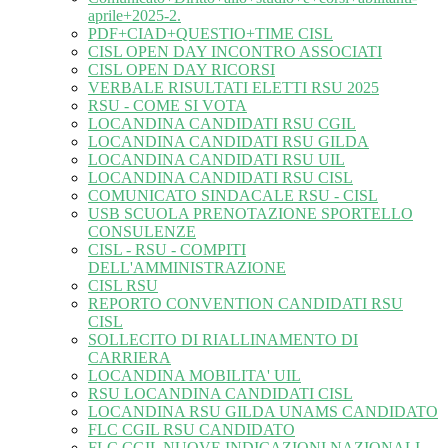
aprile+2025-2.
PDF+CIAD+QUESTIO+TIME CISL
CISL OPEN DAY INCONTRO ASSOCIATI
CISL OPEN DAY RICORSI
VERBALE RISULTATI ELETTI RSU 2025
RSU - COME SI VOTA
LOCANDINA CANDIDATI RSU CGIL
LOCANDINA CANDIDATI RSU GILDA
LOCANDINA CANDIDATI RSU UIL
LOCANDINA CANDIDATI RSU CISL
COMUNICATO SINDACALE RSU - CISL
USB SCUOLA PRENOTAZIONE SPORTELLO
CONSULENZE
CISL - RSU - COMPITI
DELL'AMMINISTRAZIONE
CISL RSU
REPORTO CONVENTION CANDIDATI RSU
CISL
SOLLECITO DI RIALLINAMENTO DI
CARRIERA
LOCANDINA MOBILITA' UIL
RSU LOCANDINA CANDIDATI CISL
LOCANDINA RSU GILDA UNAMS CANDIDATO
FLC CGIL RSU CANDIDATO
FLC CGIL NUOVE INDICAZIONI NAZIONALI