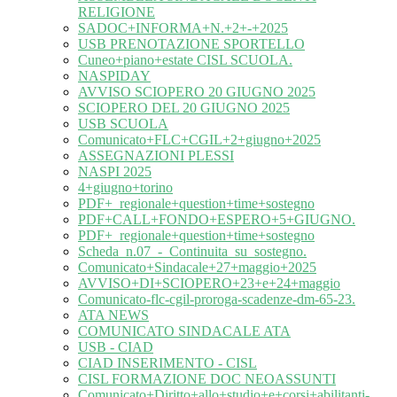
RELIGIONE
SADOC+INFORMA+N.+2+-+2025
USB PRENOTAZIONE SPORTELLO
Cuneo+piano+estate CISL SCUOLA.
NASPIDAY
AVVISO SCIOPERO 20 GIUGNO 2025
SCIOPERO DEL 20 GIUGNO 2025
USB SCUOLA
Comunicato+FLC+CGIL+2+giugno+2025
ASSEGNAZIONI PLESSI
NASPI 2025
4+giugno+torino
PDF+_regionale+question+time+sostegno
PDF+CALL+FONDO+ESPERO+5+GIUGNO.
PDF+_regionale+question+time+sostegno
Scheda_n.07_-_Continuita_su_sostegno.
Comunicato+Sindacale+27+maggio+2025
AVVISO+DI+SCIOPERO+23+e+24+maggio
Comunicato-flc-cgil-proroga-scadenze-dm-65-23.
ATA NEWS
COMUNICATO SINDACALE ATA
USB - CIAD
CIAD INSERIMENTO - CISL
CISL FORMAZIONE DOC NEOASSUNTI
Comunicato+Diritto+allo+studio+e+corsi+abilitanti-