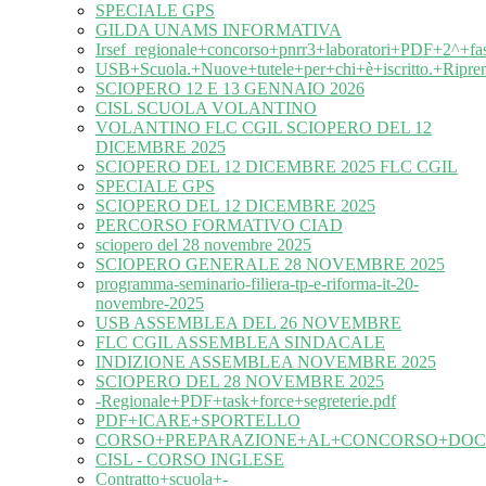
SPECIALE GPS
GILDA UNAMS INFORMATIVA
Irsef_regionale+concorso+pnrr3+laboratori+PDF+2^+fa
USB+Scuola.+Nuove+tutele+per+chi+è+iscritto.+Ripre
SCIOPERO 12 E 13 GENNAIO 2026
CISL SCUOLA VOLANTINO
VOLANTINO FLC CGIL SCIOPERO DEL 12
DICEMBRE 2025
SCIOPERO DEL 12 DICEMBRE 2025 FLC CGIL
SPECIALE GPS
SCIOPERO DEL 12 DICEMBRE 2025
PERCORSO FORMATIVO CIAD
sciopero del 28 novembre 2025
SCIOPERO GENERALE 28 NOVEMBRE 2025
programma-seminario-filiera-tp-e-riforma-it-20-
novembre-2025
USB ASSEMBLEA DEL 26 NOVEMBRE
FLC CGIL ASSEMBLEA SINDACALE
INDIZIONE ASSEMBLEA NOVEMBRE 2025
SCIOPERO DEL 28 NOVEMBRE 2025
-Regionale+PDF+task+force+segreterie.pdf
PDF+ICARE+SPORTELLO
CORSO+PREPARAZIONE+AL+CONCORSO+DOC
CISL - CORSO INGLESE
Contratto+scuola+-