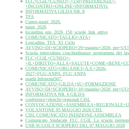
FLC+CGIL+CUNEO+-+150+PREFERENZE+-
+INCONTRO+ONLINE+INFORMATIVO.
INFORMATIVA GILDA NR. 8
TFA
Cuneo-naspi_2026.
naspi_2026
locandina_gps_2026_150_scuole_link_attivo
COMUNICATO+TAGLIO+ATA+
Loncadina_TFA_XI_Ciclo
AVVISO+DI+SCIOPERO+29+maggio+2026_per+UUS
Scuola_intercultura_concittadinanze_programma_dei_l
FLC+CGIL+CUNEO+-
+IL+DIRITTO+ALLA+SALUTE+COME+BENE+C
COMUNICATO+ORGANICI+A.S.+2026-
2027+FGU-ANPA. FGU ANPA
snadir Infopoint567.
COMUNICATO+GILDA+SU+FORMAZIONE
AVVISO+DI+SCIOPERO+18+maggio+2026_per+UUS
INFORMATIVA NR. 6 GILDA
conference+elenchi+regionali CISL
CONVOCAZIONE+ASSEMBLEA+REGIONALE+UIL
VOLANTONE 05 MAGGIO 2026 CISL
CISL COMUNICATO INDIZIONE ASSEMBLEA
Comunicato_Sindacale_FLC_CGIL_La_scuola_piemonte
USB SCUOLA SCIOPERO DEL 07 MAGGIO 2026