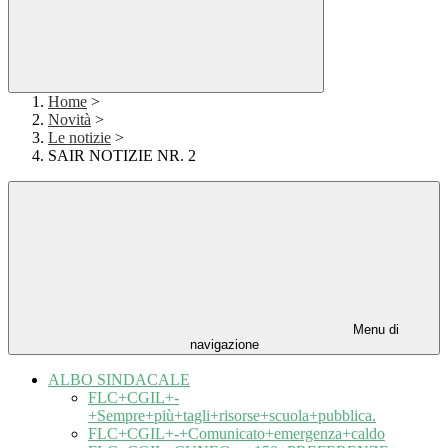
Home
>
Novità
>
Le notizie
>
SAIR NOTIZIE NR. 2
Menu di
navigazione
ALBO SINDACALE
FLC+CGIL+-
+Sempre+più+tagli+risorse+scuola+pubblica.
FLC+CGIL+-+Comunicato+emergenza+caldo