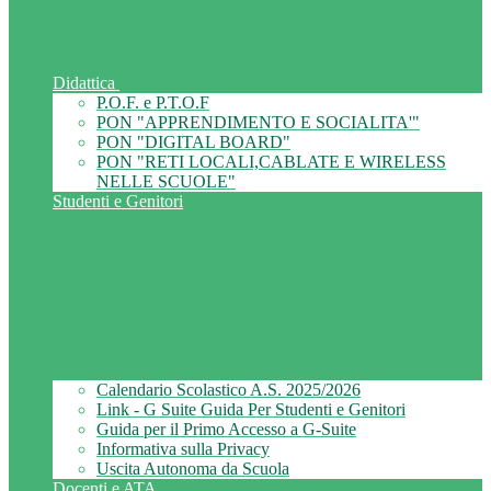
Didattica
P.O.F. e P.T.O.F
PON "APPRENDIMENTO E SOCIALITA'"
PON "DIGITAL BOARD"
PON "RETI LOCALI,CABLATE E WIRELESS
NELLE SCUOLE"
Studenti e Genitori
Calendario Scolastico A.S. 2025/2026
Link - G Suite Guida Per Studenti e Genitori
Guida per il Primo Accesso a G-Suite
Informativa sulla Privacy
Uscita Autonoma da Scuola
Docenti e ATA