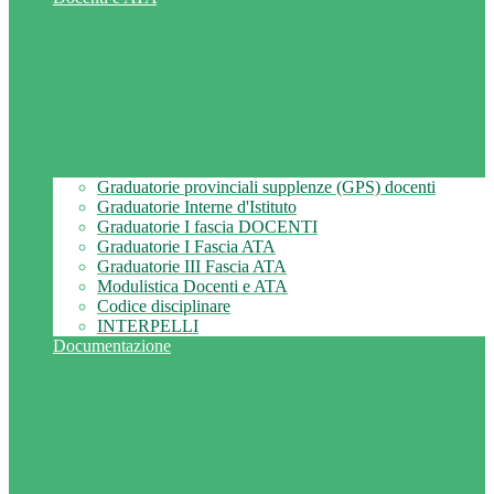
Graduatorie provinciali supplenze (GPS) docenti
Graduatorie Interne d'Istituto
Graduatorie I fascia DOCENTI
Graduatorie I Fascia ATA
Graduatorie III Fascia ATA
Modulistica Docenti e ATA
Codice disciplinare
INTERPELLI
Documentazione