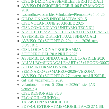
CISL INDIZIONE ASSEMBLEE TERRITORIALI
AVVISO DI SCIOPERO PER IL 06 E 07 MAGGIO
2026
Locandina+assemblea+sindacale+Piemonte+25-05-26
GILDA UNAMS INFORMATIVA NR. 5
CISL VOLANTONE 20 APRILE 2026
CISL COMUNICATO UNITARIO TECNICI
ATA+REITERAZIONE+CONTRATTI+A+TERMINE
ASSEMBLEE DISTRETTUALI SINDACALI
AVVISO+DI+SCIOPERO_20+aprile_2026_per-
UUSSRR.
CISL LOCANDINA PROGRAMMA
SCIOPERO DEL 20 APRILE 2026
ASSEMBLEA SINDACALE DEL 15 APRILE 2026
ALL'ALBO+SINDACALE+ART.+25+LEGGE+30070
GILDA INFORMATIVA NR. 4
SEMINARIO+23+MARZO+2026+VERONA
AVVISO+DI+SCIOPERO_27_marzo_per-UUSSRR.
caf_cisl_vademecum_2026
volantone_numero_5_20marzo2026(Poster (A3
verticale))
CISL REGIONALE SOS
FLC+CGIL+CUNEO+-
+ASSISTENZA+MOBILITA'
PDF+QUESTION+TIME+MOBILITA+26-27 CISL