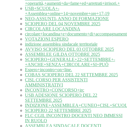
+operarità,+aumenti+da+fame+ed+arretrati+irrisori.+
USB+SCUOLA+-
+Assemblea+online+14+novembre+ore+17-19
NEO-ASSUNTI- ANNO DI FORMAZIONE
SCIOPERO DEL 04 NOVEMBRE 2025
CIRCOLARE LOCANDINA
circolare+locandina+e+documento+di+accompagnament
VOTAZIONI ESPERO
indizione assemblea sindacale territoriale
AVVISO SCIOPERO DEL 03 OTTOBRE 2025
ASSEMBLEE GILDA OTTOBRE 2025
SCIOPERO+GENERALE+22+SETTEMBRE+-
+ANCHE+SENZA+CIRCOLARE+SI+PUÒ
Espero+incontro+on+line.
COBAS SCIOPERO DEL 22 SETTEMBRE 2025
CISL CORSO PER ASSISTENTI
AMMINISTRATIVI
INCONTRO+CONCORSO+irc
USB ADESIONE SCIOPERO DEL 22
SETTEMBRE 2025
INDIZIONE+ASSEMBLEA+CUNEO+CISL+SCUOL
SCIOPERO 22 SETTEMBRE 2025
FLC CGIL INCONTRO DOCENTI NEO IMMESSI
IN RUOLO
ASSEMBLEA SINDACALE DOCENTI