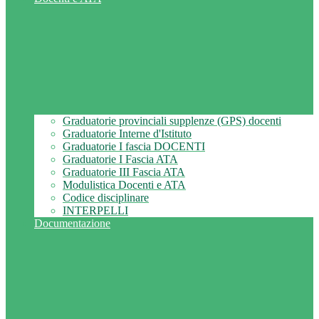
Graduatorie provinciali supplenze (GPS) docenti
Graduatorie Interne d'Istituto
Graduatorie I fascia DOCENTI
Graduatorie I Fascia ATA
Graduatorie III Fascia ATA
Modulistica Docenti e ATA
Codice disciplinare
INTERPELLI
Documentazione