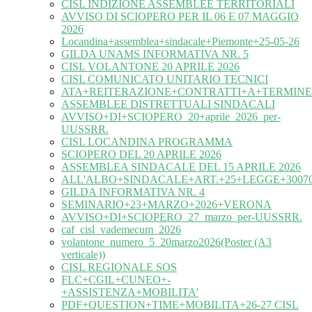
CISL INDIZIONE ASSEMBLEE TERRITORIALI
AVVISO DI SCIOPERO PER IL 06 E 07 MAGGIO
2026
Locandina+assemblea+sindacale+Piemonte+25-05-26
GILDA UNAMS INFORMATIVA NR. 5
CISL VOLANTONE 20 APRILE 2026
CISL COMUNICATO UNITARIO TECNICI
ATA+REITERAZIONE+CONTRATTI+A+TERMINE
ASSEMBLEE DISTRETTUALI SINDACALI
AVVISO+DI+SCIOPERO_20+aprile_2026_per-
UUSSRR.
CISL LOCANDINA PROGRAMMA
SCIOPERO DEL 20 APRILE 2026
ASSEMBLEA SINDACALE DEL 15 APRILE 2026
ALL'ALBO+SINDACALE+ART.+25+LEGGE+30070
GILDA INFORMATIVA NR. 4
SEMINARIO+23+MARZO+2026+VERONA
AVVISO+DI+SCIOPERO_27_marzo_per-UUSSRR.
caf_cisl_vademecum_2026
volantone_numero_5_20marzo2026(Poster (A3
verticale))
CISL REGIONALE SOS
FLC+CGIL+CUNEO+-
+ASSISTENZA+MOBILITA'
PDF+QUESTION+TIME+MOBILITA+26-27 CISL