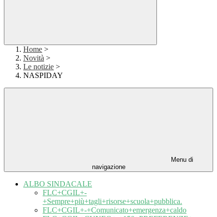
Home
>
Novità
>
Le notizie
>
NASPIDAY
Menu di
navigazione
ALBO SINDACALE
FLC+CGIL+-
+Sempre+più+tagli+risorse+scuola+pubblica.
FLC+CGIL+-+Comunicato+emergenza+caldo