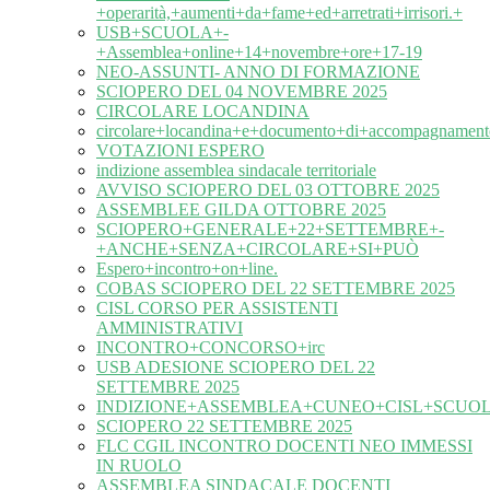
+operarità,+aumenti+da+fame+ed+arretrati+irrisori.+
USB+SCUOLA+-
+Assemblea+online+14+novembre+ore+17-19
NEO-ASSUNTI- ANNO DI FORMAZIONE
SCIOPERO DEL 04 NOVEMBRE 2025
CIRCOLARE LOCANDINA
circolare+locandina+e+documento+di+accompagnament
VOTAZIONI ESPERO
indizione assemblea sindacale territoriale
AVVISO SCIOPERO DEL 03 OTTOBRE 2025
ASSEMBLEE GILDA OTTOBRE 2025
SCIOPERO+GENERALE+22+SETTEMBRE+-
+ANCHE+SENZA+CIRCOLARE+SI+PUÒ
Espero+incontro+on+line.
COBAS SCIOPERO DEL 22 SETTEMBRE 2025
CISL CORSO PER ASSISTENTI
AMMINISTRATIVI
INCONTRO+CONCORSO+irc
USB ADESIONE SCIOPERO DEL 22
SETTEMBRE 2025
INDIZIONE+ASSEMBLEA+CUNEO+CISL+SCUOL
SCIOPERO 22 SETTEMBRE 2025
FLC CGIL INCONTRO DOCENTI NEO IMMESSI
IN RUOLO
ASSEMBLEA SINDACALE DOCENTI