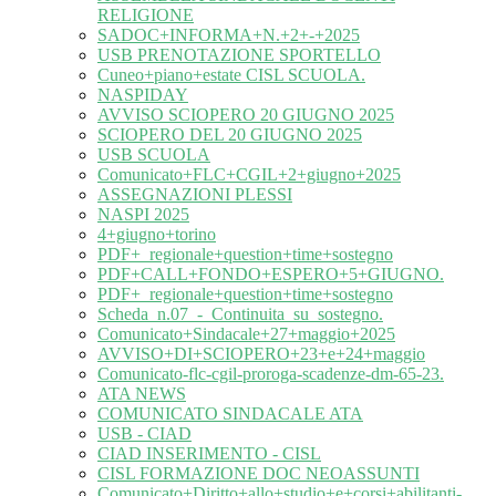
RELIGIONE
SADOC+INFORMA+N.+2+-+2025
USB PRENOTAZIONE SPORTELLO
Cuneo+piano+estate CISL SCUOLA.
NASPIDAY
AVVISO SCIOPERO 20 GIUGNO 2025
SCIOPERO DEL 20 GIUGNO 2025
USB SCUOLA
Comunicato+FLC+CGIL+2+giugno+2025
ASSEGNAZIONI PLESSI
NASPI 2025
4+giugno+torino
PDF+_regionale+question+time+sostegno
PDF+CALL+FONDO+ESPERO+5+GIUGNO.
PDF+_regionale+question+time+sostegno
Scheda_n.07_-_Continuita_su_sostegno.
Comunicato+Sindacale+27+maggio+2025
AVVISO+DI+SCIOPERO+23+e+24+maggio
Comunicato-flc-cgil-proroga-scadenze-dm-65-23.
ATA NEWS
COMUNICATO SINDACALE ATA
USB - CIAD
CIAD INSERIMENTO - CISL
CISL FORMAZIONE DOC NEOASSUNTI
Comunicato+Diritto+allo+studio+e+corsi+abilitanti-