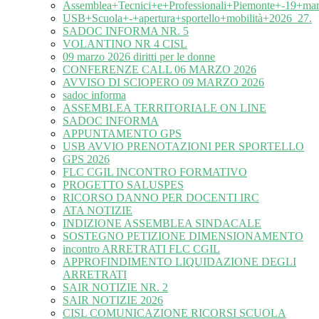
Assemblea+Tecnici+e+Professionali+Piemonte+-19+ma
USB+Scuola+-+apertura+sportello+mobilità+2026_27.
SADOC INFORMA NR. 5
VOLANTINO NR 4 CISL
09 marzo 2026 diritti per le donne
CONFERENZE CALL 06 MARZO 2026
AVVISO DI SCIOPERO 09 MARZO 2026
sadoc informa
ASSEMBLEA TERRITORIALE ON LINE
SADOC INFORMA
APPUNTAMENTO GPS
USB AVVIO PRENOTAZIONI PER SPORTELLO
GPS 2026
FLC CGIL INCONTRO FORMATIVO
PROGETTO SALUSPES
RICORSO DANNO PER DOCENTI IRC
ATA NOTIZIE
INDIZIONE ASSEMBLEA SINDACALE
SOSTEGNO PETIZIONE DIMENSIONAMENTO
incontro ARRETRATI FLC CGIL
APPROFINDIMENTO LIQUIDAZIONE DEGLI
ARRETRATI
SAIR NOTIZIE NR. 2
SAIR NOTIZIE 2026
CISL COMUNICAZIONE RICORSI SCUOLA