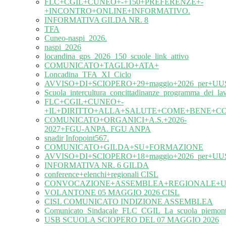
FLC+CGIL+CUNEO+-+150+PREFERENZE+-
+INCONTRO+ONLINE+INFORMATIVO.
INFORMATIVA GILDA NR. 8
TFA
Cuneo-naspi_2026.
naspi_2026
locandina_gps_2026_150_scuole_link_attivo
COMUNICATO+TAGLIO+ATA+
Loncadina_TFA_XI_Ciclo
AVVISO+DI+SCIOPERO+29+maggio+2026_per+UUS
Scuola_intercultura_concittadinanze_programma_dei_l
FLC+CGIL+CUNEO+-
+IL+DIRITTO+ALLA+SALUTE+COME+BENE+C
COMUNICATO+ORGANICI+A.S.+2026-
2027+FGU-ANPA. FGU ANPA
snadir Infopoint567.
COMUNICATO+GILDA+SU+FORMAZIONE
AVVISO+DI+SCIOPERO+18+maggio+2026_per+UUS
INFORMATIVA NR. 6 GILDA
conference+elenchi+regionali CISL
CONVOCAZIONE+ASSEMBLEA+REGIONALE+UIL
VOLANTONE 05 MAGGIO 2026 CISL
CISL COMUNICATO INDIZIONE ASSEMBLEA
Comunicato_Sindacale_FLC_CGIL_La_scuola_piemonte
USB SCUOLA SCIOPERO DEL 07 MAGGIO 2026