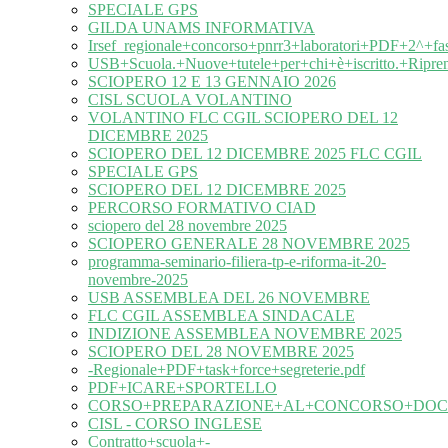
SPECIALE GPS
GILDA UNAMS INFORMATIVA
Irsef_regionale+concorso+pnrr3+laboratori+PDF+2^+fa
USB+Scuola.+Nuove+tutele+per+chi+è+iscritto.+Ripre
SCIOPERO 12 E 13 GENNAIO 2026
CISL SCUOLA VOLANTINO
VOLANTINO FLC CGIL SCIOPERO DEL 12
DICEMBRE 2025
SCIOPERO DEL 12 DICEMBRE 2025 FLC CGIL
SPECIALE GPS
SCIOPERO DEL 12 DICEMBRE 2025
PERCORSO FORMATIVO CIAD
sciopero del 28 novembre 2025
SCIOPERO GENERALE 28 NOVEMBRE 2025
programma-seminario-filiera-tp-e-riforma-it-20-
novembre-2025
USB ASSEMBLEA DEL 26 NOVEMBRE
FLC CGIL ASSEMBLEA SINDACALE
INDIZIONE ASSEMBLEA NOVEMBRE 2025
SCIOPERO DEL 28 NOVEMBRE 2025
-Regionale+PDF+task+force+segreterie.pdf
PDF+ICARE+SPORTELLO
CORSO+PREPARAZIONE+AL+CONCORSO+DOC
CISL - CORSO INGLESE
Contratto+scuola+-