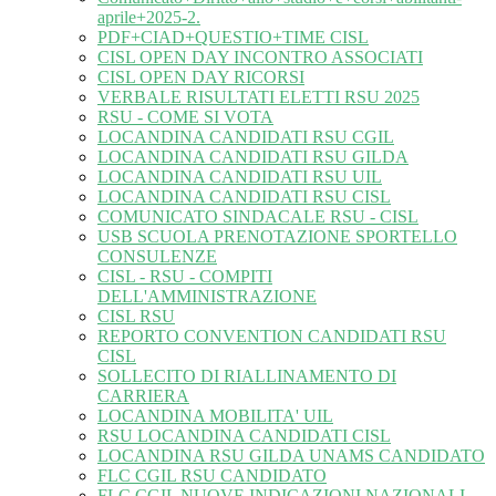
aprile+2025-2.
PDF+CIAD+QUESTIO+TIME CISL
CISL OPEN DAY INCONTRO ASSOCIATI
CISL OPEN DAY RICORSI
VERBALE RISULTATI ELETTI RSU 2025
RSU - COME SI VOTA
LOCANDINA CANDIDATI RSU CGIL
LOCANDINA CANDIDATI RSU GILDA
LOCANDINA CANDIDATI RSU UIL
LOCANDINA CANDIDATI RSU CISL
COMUNICATO SINDACALE RSU - CISL
USB SCUOLA PRENOTAZIONE SPORTELLO
CONSULENZE
CISL - RSU - COMPITI
DELL'AMMINISTRAZIONE
CISL RSU
REPORTO CONVENTION CANDIDATI RSU
CISL
SOLLECITO DI RIALLINAMENTO DI
CARRIERA
LOCANDINA MOBILITA' UIL
RSU LOCANDINA CANDIDATI CISL
LOCANDINA RSU GILDA UNAMS CANDIDATO
FLC CGIL RSU CANDIDATO
FLC CGIL NUOVE INDICAZIONI NAZIONALI