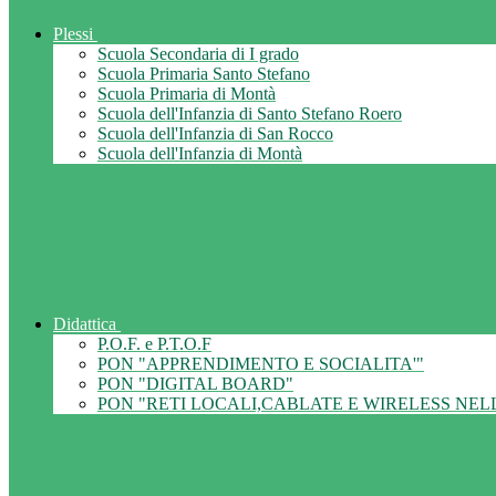
Plessi
Scuola Secondaria di I grado
Scuola Primaria Santo Stefano
Scuola Primaria di Montà
Scuola dell'Infanzia di Santo Stefano Roero
Scuola dell'Infanzia di San Rocco
Scuola dell'Infanzia di Montà
Didattica
P.O.F. e P.T.O.F
PON "APPRENDIMENTO E SOCIALITA'"
PON "DIGITAL BOARD"
PON "RETI LOCALI,CABLATE E WIRELESS NEL