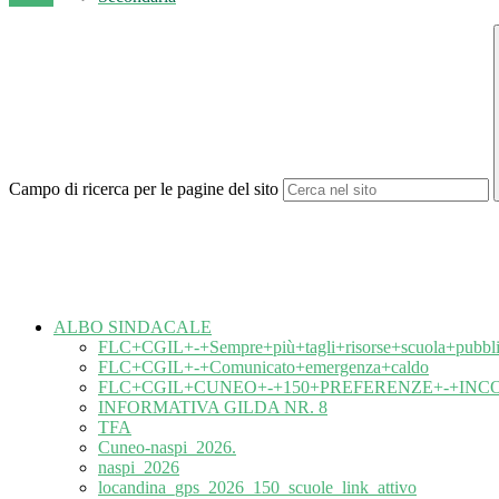
Campo di ricerca per le pagine del sito
ALBO SINDACALE
FLC+CGIL+-+Sempre+più+tagli+risorse+scuola+pubbli
FLC+CGIL+-+Comunicato+emergenza+caldo
FLC+CGIL+CUNEO+-+150+PREFERENZE+-+IN
INFORMATIVA GILDA NR. 8
TFA
Cuneo-naspi_2026.
naspi_2026
locandina_gps_2026_150_scuole_link_attivo