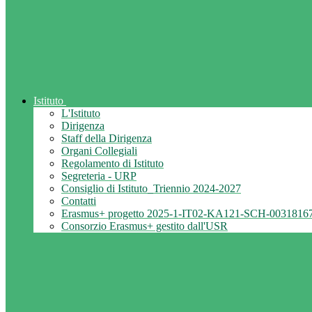
Istituto
L'Istituto
Dirigenza
Staff della Dirigenza
Organi Collegiali
Regolamento di Istituto
Segreteria - URP
Consiglio di Istituto_Triennio 2024-2027
Contatti
Erasmus+ progetto 2025-1-IT02-KA121-SCH-0031816
Consorzio Erasmus+ gestito dall'USR