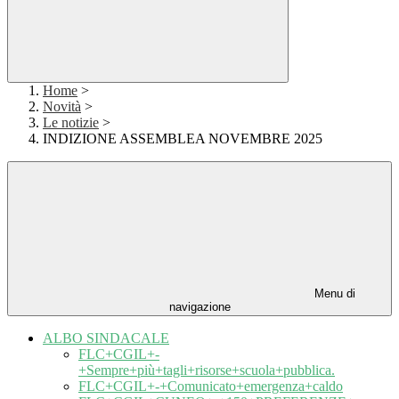
Home
>
Novità
>
Le notizie
>
INDIZIONE ASSEMBLEA NOVEMBRE 2025
Menu di
navigazione
ALBO SINDACALE
FLC+CGIL+-
+Sempre+più+tagli+risorse+scuola+pubblica.
FLC+CGIL+-+Comunicato+emergenza+caldo