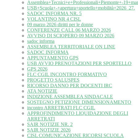
Assemblea+Tecnici+e+Professionali+Piemonte+-19+ma
USB+Scuola+-+apertura+sportello+mobilità+2026_27.
SADOC INFORMA NR. 5
VOLANTINO NR 4 CISL
09 marzo 2026 diritti per le donne
CONFERENZE CALL 06 MARZO 2026
AVVISO DI SCIOPERO 09 MARZO 2026
sadoc informa
ASSEMBLEA TERRITORIALE ON LINE
SADOC INFORMA
APPUNTAMENTO GPS
USB AVVIO PRENOTAZIONI PER SPORTELLO
GPS 2026
FLC CGIL INCONTRO FORMATIVO
PROGETTO SALUSPES
RICORSO DANNO PER DOCENTI IRC
ATA NOTIZIE
INDIZIONE ASSEMBLEA SINDACALE
SOSTEGNO PETIZIONE DIMENSIONAMENTO
incontro ARRETRATI FLC CGIL
APPROFINDIMENTO LIQUIDAZIONE DEGLI
ARRETRATI
SAIR NOTIZIE NR. 2
SAIR NOTIZIE 2026
CISL COMUNICAZIONE RICORSI SCUOLA