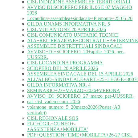
CISL INDIZIONE ASSEMBLEE TERRITORIALI
AVVISO DI SCIOPERO PER IL 06 E 07 MAGGIO
2026
Locandina+assemblea+sindacale+Piemonte+25-05-26
GILDA UNAMS INFORMATIVA NR. 5
CISL VOLANTONE 20 APRILE 2026
CISL COMUNICATO UNITARIO TECNICI
ATA+REITERAZIONE+CONTRATTI+A+TERMINE
ASSEMBLEE DISTRETTUALI SINDACALI
AVVISO+DI+SCIOPERO_20+aprile_2026_per-
UUSSRR.
CISL LOCANDINA PROGRAMMA
SCIOPERO DEL 20 APRILE 2026
ASSEMBLEA SINDACALE DEL 15 APRILE 2026
ALL'ALBO+SINDACALE+ART.+25+LEGGE+30070
GILDA INFORMATIVA NR. 4
SEMINARIO+23+MARZO+2026+VERONA
AVVISO+DI+SCIOPERO_27_marzo_per-UUSSRR.
caf_cisl_vademecum_2026
volantone_numero_5_20marzo2026(Poster (A3
verticale))
CISL REGIONALE SOS
FLC+CGIL+CUNEO+-
+ASSISTENZA+MOBILITA'
PDF+QUESTION+TIME+MOBILITA+26-27 CISL