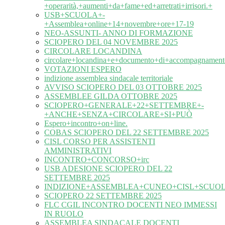
+operarità,+aumenti+da+fame+ed+arretrati+irrisori.+
USB+SCUOLA+-
+Assemblea+online+14+novembre+ore+17-19
NEO-ASSUNTI- ANNO DI FORMAZIONE
SCIOPERO DEL 04 NOVEMBRE 2025
CIRCOLARE LOCANDINA
circolare+locandina+e+documento+di+accompagnament
VOTAZIONI ESPERO
indizione assemblea sindacale territoriale
AVVISO SCIOPERO DEL 03 OTTOBRE 2025
ASSEMBLEE GILDA OTTOBRE 2025
SCIOPERO+GENERALE+22+SETTEMBRE+-
+ANCHE+SENZA+CIRCOLARE+SI+PUÒ
Espero+incontro+on+line.
COBAS SCIOPERO DEL 22 SETTEMBRE 2025
CISL CORSO PER ASSISTENTI
AMMINISTRATIVI
INCONTRO+CONCORSO+irc
USB ADESIONE SCIOPERO DEL 22
SETTEMBRE 2025
INDIZIONE+ASSEMBLEA+CUNEO+CISL+SCUOL
SCIOPERO 22 SETTEMBRE 2025
FLC CGIL INCONTRO DOCENTI NEO IMMESSI
IN RUOLO
ASSEMBLEA SINDACALE DOCENTI