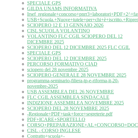
SPECIALE GPS
GILDA UNAMS INFORMATIVA
Irsef_regionale+concorso+pnrr3+laboratori+PDF+2^+fa
USB+Scuola.+Nuove+tutele+per+chi+è+iscritto.+Ripre
SCIOPERO 12 E 13 GENNAIO 2026
CISL SCUOLA VOLANTINO
VOLANTINO FLC CGIL SCIOPERO DEL 12
DICEMBRE 2025
SCIOPERO DEL 12 DICEMBRE 2025 FLC CGIL
SPECIALE GPS
SCIOPERO DEL 12 DICEMBRE 2025
PERCORSO FORMATIVO CIAD
sciopero del 28 novembre 2025
SCIOPERO GENERALE 28 NOVEMBRE 2025
programma-seminario-filiera-tp-e-riforma-it-20-
novembre-2025
USB ASSEMBLEA DEL 26 NOVEMBRE
FLC CGIL ASSEMBLEA SINDACALE
INDIZIONE ASSEMBLEA NOVEMBRE 2025
SCIOPERO DEL 28 NOVEMBRE 2025
-Regionale+PDF+task+force+segreterie.pdf
PDF+ICARE+SPORTELLO
CORSO+PREPARAZIONE+AL+CONCORSO+DOC
CISL - CORSO INGLESE
Contratto+scuola+-