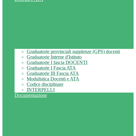
Graduatorie provinciali supplenze (GPS) docenti
Graduatorie Interne d'Istituto
Graduatorie I fascia DOCENTI
Graduatorie I Fascia ATA
Graduatorie III Fascia ATA
Modulistica Docenti e ATA
Codice disciplinare
INTERPELLI
Documentazione