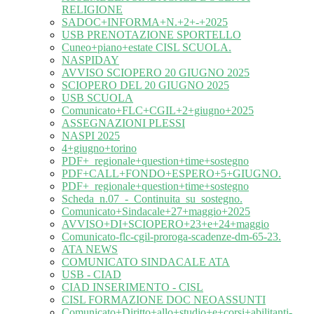
RELIGIONE
SADOC+INFORMA+N.+2+-+2025
USB PRENOTAZIONE SPORTELLO
Cuneo+piano+estate CISL SCUOLA.
NASPIDAY
AVVISO SCIOPERO 20 GIUGNO 2025
SCIOPERO DEL 20 GIUGNO 2025
USB SCUOLA
Comunicato+FLC+CGIL+2+giugno+2025
ASSEGNAZIONI PLESSI
NASPI 2025
4+giugno+torino
PDF+_regionale+question+time+sostegno
PDF+CALL+FONDO+ESPERO+5+GIUGNO.
PDF+_regionale+question+time+sostegno
Scheda_n.07_-_Continuita_su_sostegno.
Comunicato+Sindacale+27+maggio+2025
AVVISO+DI+SCIOPERO+23+e+24+maggio
Comunicato-flc-cgil-proroga-scadenze-dm-65-23.
ATA NEWS
COMUNICATO SINDACALE ATA
USB - CIAD
CIAD INSERIMENTO - CISL
CISL FORMAZIONE DOC NEOASSUNTI
Comunicato+Diritto+allo+studio+e+corsi+abilitanti-