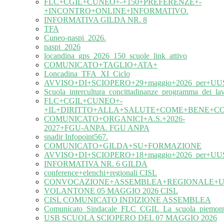
FLC+CGIL+CUNEO+-+150+PREFERENZE+-
+INCONTRO+ONLINE+INFORMATIVO.
INFORMATIVA GILDA NR. 8
TFA
Cuneo-naspi_2026.
naspi_2026
locandina_gps_2026_150_scuole_link_attivo
COMUNICATO+TAGLIO+ATA+
Loncadina_TFA_XI_Ciclo
AVVISO+DI+SCIOPERO+29+maggio+2026_per+UUS
Scuola_intercultura_concittadinanze_programma_dei_l
FLC+CGIL+CUNEO+-
+IL+DIRITTO+ALLA+SALUTE+COME+BENE+C
COMUNICATO+ORGANICI+A.S.+2026-
2027+FGU-ANPA. FGU ANPA
snadir Infopoint567.
COMUNICATO+GILDA+SU+FORMAZIONE
AVVISO+DI+SCIOPERO+18+maggio+2026_per+UUS
INFORMATIVA NR. 6 GILDA
conference+elenchi+regionali CISL
CONVOCAZIONE+ASSEMBLEA+REGIONALE+UIL
VOLANTONE 05 MAGGIO 2026 CISL
CISL COMUNICATO INDIZIONE ASSEMBLEA
Comunicato_Sindacale_FLC_CGIL_La_scuola_piemonte
USB SCUOLA SCIOPERO DEL 07 MAGGIO 2026