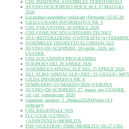
CISL INDIZIONE ASSEMBLEE TERRITORIALI
AVVISO DI SCIOPERO PER IL 06 E 07 MAGGIO
2026
Locandina+assemblea+sindacale+Piemonte+25-05-26
GILDA UNAMS INFORMATIVA NR. 5
CISL VOLANTONE 20 APRILE 2026
CISL COMUNICATO UNITARIO TECNICI
ATA+REITERAZIONE+CONTRATTI+A+TERMINE
ASSEMBLEE DISTRETTUALI SINDACALI
AVVISO+DI+SCIOPERO_20+aprile_2026_per-
UUSSRR.
CISL LOCANDINA PROGRAMMA
SCIOPERO DEL 20 APRILE 2026
ASSEMBLEA SINDACALE DEL 15 APRILE 2026
ALL'ALBO+SINDACALE+ART.+25+LEGGE+30070
GILDA INFORMATIVA NR. 4
SEMINARIO+23+MARZO+2026+VERONA
AVVISO+DI+SCIOPERO_27_marzo_per-UUSSRR.
caf_cisl_vademecum_2026
volantone_numero_5_20marzo2026(Poster (A3
verticale))
CISL REGIONALE SOS
FLC+CGIL+CUNEO+-
+ASSISTENZA+MOBILITA'
PDF+QUESTION+TIME+MOBILITA+26-27 CISL