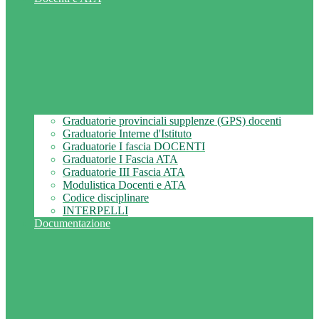
Graduatorie provinciali supplenze (GPS) docenti
Graduatorie Interne d'Istituto
Graduatorie I fascia DOCENTI
Graduatorie I Fascia ATA
Graduatorie III Fascia ATA
Modulistica Docenti e ATA
Codice disciplinare
INTERPELLI
Documentazione