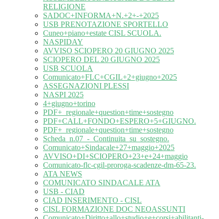
RELIGIONE
SADOC+INFORMA+N.+2+-+2025
USB PRENOTAZIONE SPORTELLO
Cuneo+piano+estate CISL SCUOLA.
NASPIDAY
AVVISO SCIOPERO 20 GIUGNO 2025
SCIOPERO DEL 20 GIUGNO 2025
USB SCUOLA
Comunicato+FLC+CGIL+2+giugno+2025
ASSEGNAZIONI PLESSI
NASPI 2025
4+giugno+torino
PDF+_regionale+question+time+sostegno
PDF+CALL+FONDO+ESPERO+5+GIUGNO.
PDF+_regionale+question+time+sostegno
Scheda_n.07_-_Continuita_su_sostegno.
Comunicato+Sindacale+27+maggio+2025
AVVISO+DI+SCIOPERO+23+e+24+maggio
Comunicato-flc-cgil-proroga-scadenze-dm-65-23.
ATA NEWS
COMUNICATO SINDACALE ATA
USB - CIAD
CIAD INSERIMENTO - CISL
CISL FORMAZIONE DOC NEOASSUNTI
Comunicato+Diritto+allo+studio+e+corsi+abilitanti-