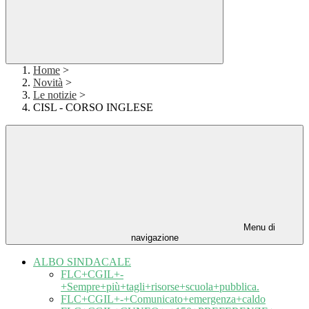
Home
>
Novità
>
Le notizie
>
CISL - CORSO INGLESE
Menu di
navigazione
ALBO SINDACALE
FLC+CGIL+-
+Sempre+più+tagli+risorse+scuola+pubblica.
FLC+CGIL+-+Comunicato+emergenza+caldo