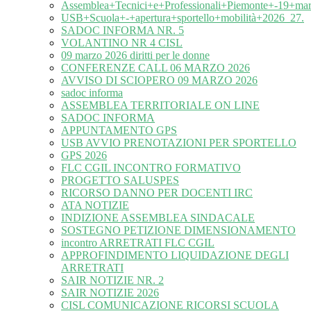
Assemblea+Tecnici+e+Professionali+Piemonte+-19+ma
USB+Scuola+-+apertura+sportello+mobilità+2026_27.
SADOC INFORMA NR. 5
VOLANTINO NR 4 CISL
09 marzo 2026 diritti per le donne
CONFERENZE CALL 06 MARZO 2026
AVVISO DI SCIOPERO 09 MARZO 2026
sadoc informa
ASSEMBLEA TERRITORIALE ON LINE
SADOC INFORMA
APPUNTAMENTO GPS
USB AVVIO PRENOTAZIONI PER SPORTELLO
GPS 2026
FLC CGIL INCONTRO FORMATIVO
PROGETTO SALUSPES
RICORSO DANNO PER DOCENTI IRC
ATA NOTIZIE
INDIZIONE ASSEMBLEA SINDACALE
SOSTEGNO PETIZIONE DIMENSIONAMENTO
incontro ARRETRATI FLC CGIL
APPROFINDIMENTO LIQUIDAZIONE DEGLI
ARRETRATI
SAIR NOTIZIE NR. 2
SAIR NOTIZIE 2026
CISL COMUNICAZIONE RICORSI SCUOLA