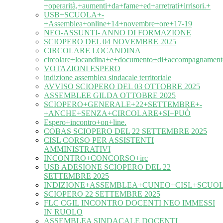
+operarità,+aumenti+da+fame+ed+arretrati+irrisori.+
USB+SCUOLA+-
+Assemblea+online+14+novembre+ore+17-19
NEO-ASSUNTI- ANNO DI FORMAZIONE
SCIOPERO DEL 04 NOVEMBRE 2025
CIRCOLARE LOCANDINA
circolare+locandina+e+documento+di+accompagnament
VOTAZIONI ESPERO
indizione assemblea sindacale territoriale
AVVISO SCIOPERO DEL 03 OTTOBRE 2025
ASSEMBLEE GILDA OTTOBRE 2025
SCIOPERO+GENERALE+22+SETTEMBRE+-
+ANCHE+SENZA+CIRCOLARE+SI+PUÒ
Espero+incontro+on+line.
COBAS SCIOPERO DEL 22 SETTEMBRE 2025
CISL CORSO PER ASSISTENTI
AMMINISTRATIVI
INCONTRO+CONCORSO+irc
USB ADESIONE SCIOPERO DEL 22
SETTEMBRE 2025
INDIZIONE+ASSEMBLEA+CUNEO+CISL+SCUOL
SCIOPERO 22 SETTEMBRE 2025
FLC CGIL INCONTRO DOCENTI NEO IMMESSI
IN RUOLO
ASSEMBLEA SINDACALE DOCENTI