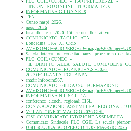
FLC+CGIL+CUNEO+-+150+PREFERENZE+-
+INCONTRO+ONLINE+INFORMATIVO.
INFORMATIVA GILDA NR. 8
TFA
Cuneo-naspi_2026.
naspi_2026
locandina_gps_2026_150_scuole_link_attivo
COMUNICATO+TAGLIO+ATA+
Loncadina_TFA_XI_Ciclo
AVVISO+DI+SCIOPERO+29+maggio+2026_per+UUS
Scuola_intercultura_concittadinanze_programma_dei_l
FLC+CGIL+CUNEO+-
+IL+DIRITTO+ALLA+SALUTE+COME+BENE+C
COMUNICATO+ORGANICI+A.S.+2026-
2027+FGU-ANPA. FGU ANPA
snadir Infopoint567.
COMUNICATO+GILDA+SU+FORMAZIONE
AVVISO+DI+SCIOPERO+18+maggio+2026_per+UUS
INFORMATIVA NR. 6 GILDA
conference+elenchi+regionali CISL
CONVOCAZIONE+ASSEMBLEA+REGIONALE+UIL
VOLANTONE 05 MAGGIO 2026 CISL
CISL COMUNICATO INDIZIONE ASSEMBLEA
Comunicato_Sindacale_FLC_CGIL_La_scuola_piemonte
USB SCUOLA SCIOPERO DEL 07 MAGGIO 2026