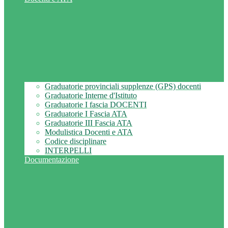
Graduatorie provinciali supplenze (GPS) docenti
Graduatorie Interne d'Istituto
Graduatorie I fascia DOCENTI
Graduatorie I Fascia ATA
Graduatorie III Fascia ATA
Modulistica Docenti e ATA
Codice disciplinare
INTERPELLI
Documentazione