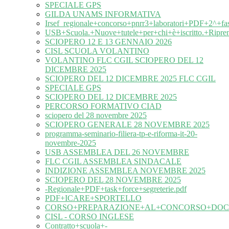
SPECIALE GPS
GILDA UNAMS INFORMATIVA
Irsef_regionale+concorso+pnrr3+laboratori+PDF+2^+fa
USB+Scuola.+Nuove+tutele+per+chi+è+iscritto.+Ripre
SCIOPERO 12 E 13 GENNAIO 2026
CISL SCUOLA VOLANTINO
VOLANTINO FLC CGIL SCIOPERO DEL 12
DICEMBRE 2025
SCIOPERO DEL 12 DICEMBRE 2025 FLC CGIL
SPECIALE GPS
SCIOPERO DEL 12 DICEMBRE 2025
PERCORSO FORMATIVO CIAD
sciopero del 28 novembre 2025
SCIOPERO GENERALE 28 NOVEMBRE 2025
programma-seminario-filiera-tp-e-riforma-it-20-
novembre-2025
USB ASSEMBLEA DEL 26 NOVEMBRE
FLC CGIL ASSEMBLEA SINDACALE
INDIZIONE ASSEMBLEA NOVEMBRE 2025
SCIOPERO DEL 28 NOVEMBRE 2025
-Regionale+PDF+task+force+segreterie.pdf
PDF+ICARE+SPORTELLO
CORSO+PREPARAZIONE+AL+CONCORSO+DOC
CISL - CORSO INGLESE
Contratto+scuola+-