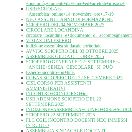
+operarità,+aumenti+da+fame+ed+arretrati+irrisori.+
USB+SCUOLA+-
+Assemblea+online+14+novembre+ore+17-19
NEO-ASSUNTI- ANNO DI FORMAZIONE
SCIOPERO DEL 04 NOVEMBRE 2025
CIRCOLARE LOCANDINA
circolare+locandina+e+documento+di+accompagnament
VOTAZIONI ESPERO
indizione assemblea sindacale territoriale
AVVISO SCIOPERO DEL 03 OTTOBRE 2025
ASSEMBLEE GILDA OTTOBRE 2025
SCIOPERO+GENERALE+22+SETTEMBRE+-
+ANCHE+SENZA+CIRCOLARE+SI+PUÒ
Espero+incontro+on+line.
COBAS SCIOPERO DEL 22 SETTEMBRE 2025
CISL CORSO PER ASSISTENTI
AMMINISTRATIVI
INCONTRO+CONCORSO+irc
USB ADESIONE SCIOPERO DEL 22
SETTEMBRE 2025
INDIZIONE+ASSEMBLEA+CUNEO+CISL+SCUOL
SCIOPERO 22 SETTEMBRE 2025
FLC CGIL INCONTRO DOCENTI NEO IMMESSI
IN RUOLO
ASSEMBLEA SINDACALE DOCENTI