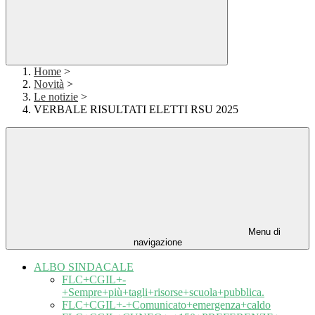
Home
>
Novità
>
Le notizie
>
VERBALE RISULTATI ELETTI RSU 2025
Menu di
navigazione
ALBO SINDACALE
FLC+CGIL+-
+Sempre+più+tagli+risorse+scuola+pubblica.
FLC+CGIL+-+Comunicato+emergenza+caldo