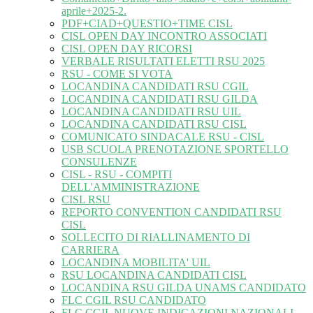
aprile+2025-2.
PDF+CIAD+QUESTIO+TIME CISL
CISL OPEN DAY INCONTRO ASSOCIATI
CISL OPEN DAY RICORSI
VERBALE RISULTATI ELETTI RSU 2025
RSU - COME SI VOTA
LOCANDINA CANDIDATI RSU CGIL
LOCANDINA CANDIDATI RSU GILDA
LOCANDINA CANDIDATI RSU UIL
LOCANDINA CANDIDATI RSU CISL
COMUNICATO SINDACALE RSU - CISL
USB SCUOLA PRENOTAZIONE SPORTELLO
CONSULENZE
CISL - RSU - COMPITI
DELL'AMMINISTRAZIONE
CISL RSU
REPORTO CONVENTION CANDIDATI RSU
CISL
SOLLECITO DI RIALLINAMENTO DI
CARRIERA
LOCANDINA MOBILITA' UIL
RSU LOCANDINA CANDIDATI CISL
LOCANDINA RSU GILDA UNAMS CANDIDATO
FLC CGIL RSU CANDIDATO
FLC CGIL NUOVE INDICAZIONI NAZIONALI