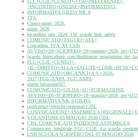
FLC+CGIL+CUNEO+-+150+PREFERENZE+-
+INCONTRO+ONLINE+INFORMATIVO.
INFORMATIVA GILDA NR. 8
TFA
Cuneo-naspi_2026.
naspi_2026
locandina_gps_2026_150_scuole_link_attivo
COMUNICATO+TAGLIO+ATA+
Loncadina_TFA_XI_Ciclo
AVVISO+DI+SCIOPERO+29+maggio+2026_per+UUS
Scuola_intercultura_concittadinanze_programma_dei_l
FLC+CGIL+CUNEO+-
+IL+DIRITTO+ALLA+SALUTE+COME+BENE+C
COMUNICATO+ORGANICI+A.S.+2026-
2027+FGU-ANPA. FGU ANPA
snadir Infopoint567.
COMUNICATO+GILDA+SU+FORMAZIONE
AVVISO+DI+SCIOPERO+18+maggio+2026_per+UUS
INFORMATIVA NR. 6 GILDA
conference+elenchi+regionali CISL
CONVOCAZIONE+ASSEMBLEA+REGIONALE+UIL
VOLANTONE 05 MAGGIO 2026 CISL
CISL COMUNICATO INDIZIONE ASSEMBLEA
Comunicato_Sindacale_FLC_CGIL_La_scuola_piemonte
USB SCUOLA SCIOPERO DEL 07 MAGGIO 2026