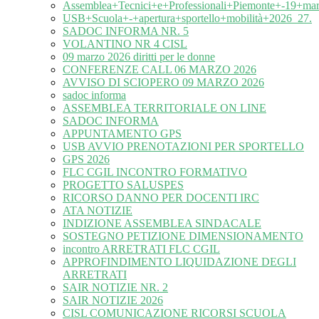
Assemblea+Tecnici+e+Professionali+Piemonte+-19+ma
USB+Scuola+-+apertura+sportello+mobilità+2026_27.
SADOC INFORMA NR. 5
VOLANTINO NR 4 CISL
09 marzo 2026 diritti per le donne
CONFERENZE CALL 06 MARZO 2026
AVVISO DI SCIOPERO 09 MARZO 2026
sadoc informa
ASSEMBLEA TERRITORIALE ON LINE
SADOC INFORMA
APPUNTAMENTO GPS
USB AVVIO PRENOTAZIONI PER SPORTELLO
GPS 2026
FLC CGIL INCONTRO FORMATIVO
PROGETTO SALUSPES
RICORSO DANNO PER DOCENTI IRC
ATA NOTIZIE
INDIZIONE ASSEMBLEA SINDACALE
SOSTEGNO PETIZIONE DIMENSIONAMENTO
incontro ARRETRATI FLC CGIL
APPROFINDIMENTO LIQUIDAZIONE DEGLI
ARRETRATI
SAIR NOTIZIE NR. 2
SAIR NOTIZIE 2026
CISL COMUNICAZIONE RICORSI SCUOLA