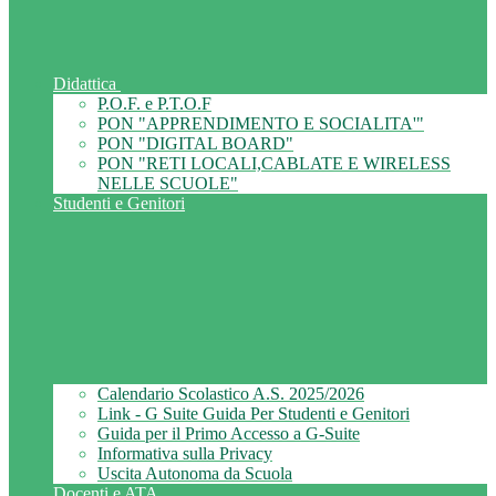
Didattica
P.O.F. e P.T.O.F
PON "APPRENDIMENTO E SOCIALITA'"
PON "DIGITAL BOARD"
PON "RETI LOCALI,CABLATE E WIRELESS
NELLE SCUOLE"
Studenti e Genitori
Calendario Scolastico A.S. 2025/2026
Link - G Suite Guida Per Studenti e Genitori
Guida per il Primo Accesso a G-Suite
Informativa sulla Privacy
Uscita Autonoma da Scuola
Docenti e ATA