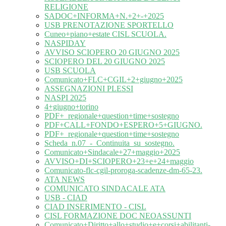
RELIGIONE
SADOC+INFORMA+N.+2+-+2025
USB PRENOTAZIONE SPORTELLO
Cuneo+piano+estate CISL SCUOLA.
NASPIDAY
AVVISO SCIOPERO 20 GIUGNO 2025
SCIOPERO DEL 20 GIUGNO 2025
USB SCUOLA
Comunicato+FLC+CGIL+2+giugno+2025
ASSEGNAZIONI PLESSI
NASPI 2025
4+giugno+torino
PDF+_regionale+question+time+sostegno
PDF+CALL+FONDO+ESPERO+5+GIUGNO.
PDF+_regionale+question+time+sostegno
Scheda_n.07_-_Continuita_su_sostegno.
Comunicato+Sindacale+27+maggio+2025
AVVISO+DI+SCIOPERO+23+e+24+maggio
Comunicato-flc-cgil-proroga-scadenze-dm-65-23.
ATA NEWS
COMUNICATO SINDACALE ATA
USB - CIAD
CIAD INSERIMENTO - CISL
CISL FORMAZIONE DOC NEOASSUNTI
Comunicato+Diritto+allo+studio+e+corsi+abilitanti-