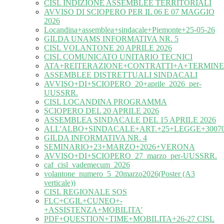
CISL INDIZIONE ASSEMBLEE TERRITORIALI
AVVISO DI SCIOPERO PER IL 06 E 07 MAGGIO
2026
Locandina+assemblea+sindacale+Piemonte+25-05-26
GILDA UNAMS INFORMATIVA NR. 5
CISL VOLANTONE 20 APRILE 2026
CISL COMUNICATO UNITARIO TECNICI
ATA+REITERAZIONE+CONTRATTI+A+TERMINE
ASSEMBLEE DISTRETTUALI SINDACALI
AVVISO+DI+SCIOPERO_20+aprile_2026_per-
UUSSRR.
CISL LOCANDINA PROGRAMMA
SCIOPERO DEL 20 APRILE 2026
ASSEMBLEA SINDACALE DEL 15 APRILE 2026
ALL'ALBO+SINDACALE+ART.+25+LEGGE+30070
GILDA INFORMATIVA NR. 4
SEMINARIO+23+MARZO+2026+VERONA
AVVISO+DI+SCIOPERO_27_marzo_per-UUSSRR.
caf_cisl_vademecum_2026
volantone_numero_5_20marzo2026(Poster (A3
verticale))
CISL REGIONALE SOS
FLC+CGIL+CUNEO+-
+ASSISTENZA+MOBILITA'
PDF+QUESTION+TIME+MOBILITA+26-27 CISL