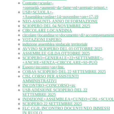
Contratto+scuola+-
+operarità,+aumenti+da+fame+ed+arretrati+irrisori.+
USB+SCUOLA+-
+Assemblea+online+14+novembre+ore+17-19
NEO-ASSUNTI- ANNO DI FORMAZIONE
SCIOPERO DEL 04 NOVEMBRE 2025
CIRCOLARE LOCANDINA
circolare+locandina+e+documento+di+accompagnament
VOTAZIONI ESPERO
indizione assemblea sindacale territoriale
AVVISO SCIOPERO DEL 03 OTTOBRE 2025
ASSEMBLEE GILDA OTTOBRE 2025
SCIOPERO+GENERALE+22+SETTEMBRE+-
+ANCHE+SENZA+CIRCOLARE+SI+PUÒ
Espero+incontro+on+line.
COBAS SCIOPERO DEL 22 SETTEMBRE 2025
CISL CORSO PER ASSISTENTI
AMMINISTRATIVI
INCONTRO+CONCORSO+irc
USB ADESIONE SCIOPERO DEL 22
SETTEMBRE 2025
INDIZIONE+ASSEMBLEA+CUNEO+CISL+SCUOL
SCIOPERO 22 SETTEMBRE 2025
FLC CGIL INCONTRO DOCENTI NEO IMMESSI
IN RUOLO