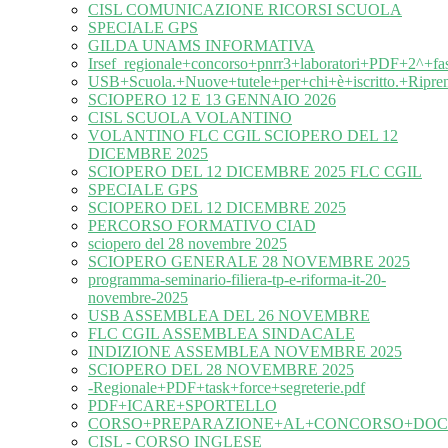
CISL COMUNICAZIONE RICORSI SCUOLA
SPECIALE GPS
GILDA UNAMS INFORMATIVA
Irsef_regionale+concorso+pnrr3+laboratori+PDF+2^+fa
USB+Scuola.+Nuove+tutele+per+chi+è+iscritto.+Ripre
SCIOPERO 12 E 13 GENNAIO 2026
CISL SCUOLA VOLANTINO
VOLANTINO FLC CGIL SCIOPERO DEL 12
DICEMBRE 2025
SCIOPERO DEL 12 DICEMBRE 2025 FLC CGIL
SPECIALE GPS
SCIOPERO DEL 12 DICEMBRE 2025
PERCORSO FORMATIVO CIAD
sciopero del 28 novembre 2025
SCIOPERO GENERALE 28 NOVEMBRE 2025
programma-seminario-filiera-tp-e-riforma-it-20-
novembre-2025
USB ASSEMBLEA DEL 26 NOVEMBRE
FLC CGIL ASSEMBLEA SINDACALE
INDIZIONE ASSEMBLEA NOVEMBRE 2025
SCIOPERO DEL 28 NOVEMBRE 2025
-Regionale+PDF+task+force+segreterie.pdf
PDF+ICARE+SPORTELLO
CORSO+PREPARAZIONE+AL+CONCORSO+DOC
CISL - CORSO INGLESE