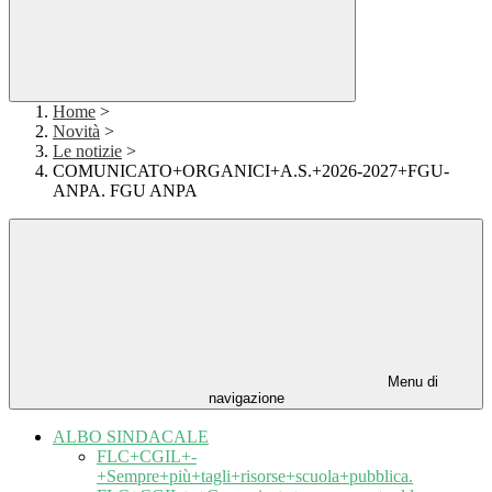
Home
>
Novità
>
Le notizie
>
COMUNICATO+ORGANICI+A.S.+2026-2027+FGU-
ANPA. FGU ANPA
Menu di
navigazione
ALBO SINDACALE
FLC+CGIL+-
+Sempre+più+tagli+risorse+scuola+pubblica.