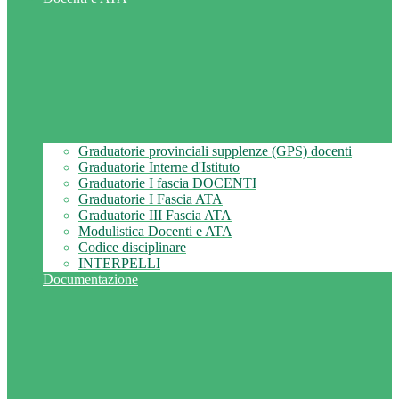
Graduatorie provinciali supplenze (GPS) docenti
Graduatorie Interne d'Istituto
Graduatorie I fascia DOCENTI
Graduatorie I Fascia ATA
Graduatorie III Fascia ATA
Modulistica Docenti e ATA
Codice disciplinare
INTERPELLI
Documentazione