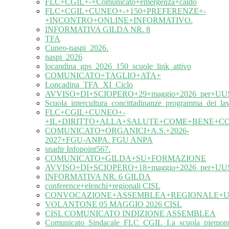
FLC+CGIL+-+Comunicato+emergenza+caldo
FLC+CGIL+CUNEO+-+150+PREFERENZE+-
+INCONTRO+ONLINE+INFORMATIVO.
INFORMATIVA GILDA NR. 8
TFA
Cuneo-naspi_2026.
naspi_2026
locandina_gps_2026_150_scuole_link_attivo
COMUNICATO+TAGLIO+ATA+
Loncadina_TFA_XI_Ciclo
AVVISO+DI+SCIOPERO+29+maggio+2026_per+UUS
Scuola_intercultura_concittadinanze_programma_dei_l
FLC+CGIL+CUNEO+-
+IL+DIRITTO+ALLA+SALUTE+COME+BENE+C
COMUNICATO+ORGANICI+A.S.+2026-
2027+FGU-ANPA. FGU ANPA
snadir Infopoint567.
COMUNICATO+GILDA+SU+FORMAZIONE
AVVISO+DI+SCIOPERO+18+maggio+2026_per+UUS
INFORMATIVA NR. 6 GILDA
conference+elenchi+regionali CISL
CONVOCAZIONE+ASSEMBLEA+REGIONALE+UIL
VOLANTONE 05 MAGGIO 2026 CISL
CISL COMUNICATO INDIZIONE ASSEMBLEA
Comunicato_Sindacale_FLC_CGIL_La_scuola_piemonte