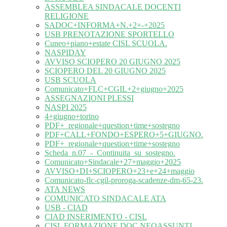
ASSEMBLEA SINDACALE DOCENTI
RELIGIONE
SADOC+INFORMA+N.+2+-+2025
USB PRENOTAZIONE SPORTELLO
Cuneo+piano+estate CISL SCUOLA.
NASPIDAY
AVVISO SCIOPERO 20 GIUGNO 2025
SCIOPERO DEL 20 GIUGNO 2025
USB SCUOLA
Comunicato+FLC+CGIL+2+giugno+2025
ASSEGNAZIONI PLESSI
NASPI 2025
4+giugno+torino
PDF+_regionale+question+time+sostegno
PDF+CALL+FONDO+ESPERO+5+GIUGNO.
PDF+_regionale+question+time+sostegno
Scheda_n.07_-_Continuita_su_sostegno.
Comunicato+Sindacale+27+maggio+2025
AVVISO+DI+SCIOPERO+23+e+24+maggio
Comunicato-flc-cgil-proroga-scadenze-dm-65-23.
ATA NEWS
COMUNICATO SINDACALE ATA
USB - CIAD
CIAD INSERIMENTO - CISL
CISL FORMAZIONE DOC NEOASSUNTI