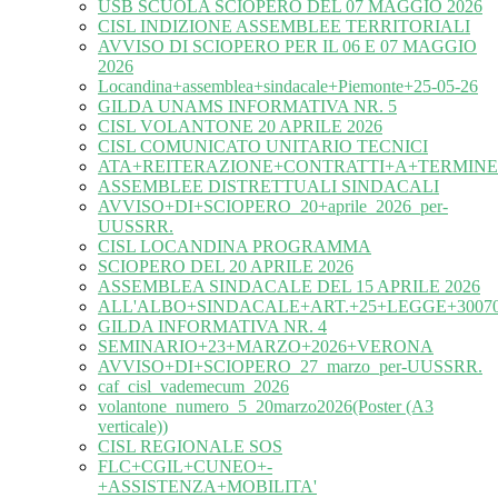
USB SCUOLA SCIOPERO DEL 07 MAGGIO 2026
CISL INDIZIONE ASSEMBLEE TERRITORIALI
AVVISO DI SCIOPERO PER IL 06 E 07 MAGGIO
2026
Locandina+assemblea+sindacale+Piemonte+25-05-26
GILDA UNAMS INFORMATIVA NR. 5
CISL VOLANTONE 20 APRILE 2026
CISL COMUNICATO UNITARIO TECNICI
ATA+REITERAZIONE+CONTRATTI+A+TERMINE
ASSEMBLEE DISTRETTUALI SINDACALI
AVVISO+DI+SCIOPERO_20+aprile_2026_per-
UUSSRR.
CISL LOCANDINA PROGRAMMA
SCIOPERO DEL 20 APRILE 2026
ASSEMBLEA SINDACALE DEL 15 APRILE 2026
ALL'ALBO+SINDACALE+ART.+25+LEGGE+30070
GILDA INFORMATIVA NR. 4
SEMINARIO+23+MARZO+2026+VERONA
AVVISO+DI+SCIOPERO_27_marzo_per-UUSSRR.
caf_cisl_vademecum_2026
volantone_numero_5_20marzo2026(Poster (A3
verticale))
CISL REGIONALE SOS
FLC+CGIL+CUNEO+-
+ASSISTENZA+MOBILITA'