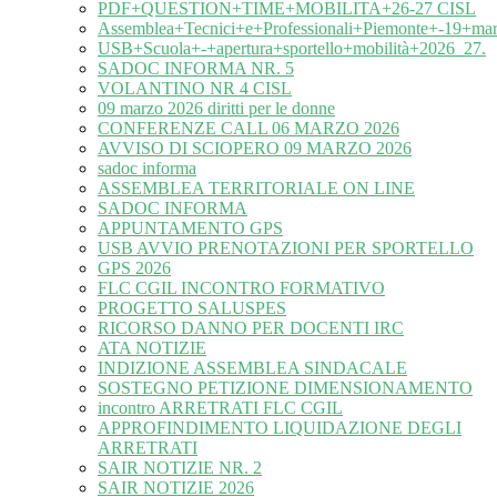
PDF+QUESTION+TIME+MOBILITA+26-27 CISL
Assemblea+Tecnici+e+Professionali+Piemonte+-19+ma
USB+Scuola+-+apertura+sportello+mobilità+2026_27.
SADOC INFORMA NR. 5
VOLANTINO NR 4 CISL
09 marzo 2026 diritti per le donne
CONFERENZE CALL 06 MARZO 2026
AVVISO DI SCIOPERO 09 MARZO 2026
sadoc informa
ASSEMBLEA TERRITORIALE ON LINE
SADOC INFORMA
APPUNTAMENTO GPS
USB AVVIO PRENOTAZIONI PER SPORTELLO
GPS 2026
FLC CGIL INCONTRO FORMATIVO
PROGETTO SALUSPES
RICORSO DANNO PER DOCENTI IRC
ATA NOTIZIE
INDIZIONE ASSEMBLEA SINDACALE
SOSTEGNO PETIZIONE DIMENSIONAMENTO
incontro ARRETRATI FLC CGIL
APPROFINDIMENTO LIQUIDAZIONE DEGLI
ARRETRATI
SAIR NOTIZIE NR. 2
SAIR NOTIZIE 2026