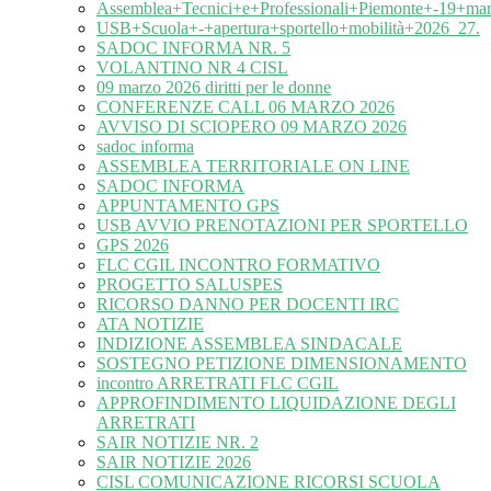
Assemblea+Tecnici+e+Professionali+Piemonte+-19+ma
USB+Scuola+-+apertura+sportello+mobilità+2026_27.
SADOC INFORMA NR. 5
VOLANTINO NR 4 CISL
09 marzo 2026 diritti per le donne
CONFERENZE CALL 06 MARZO 2026
AVVISO DI SCIOPERO 09 MARZO 2026
sadoc informa
ASSEMBLEA TERRITORIALE ON LINE
SADOC INFORMA
APPUNTAMENTO GPS
USB AVVIO PRENOTAZIONI PER SPORTELLO
GPS 2026
FLC CGIL INCONTRO FORMATIVO
PROGETTO SALUSPES
RICORSO DANNO PER DOCENTI IRC
ATA NOTIZIE
INDIZIONE ASSEMBLEA SINDACALE
SOSTEGNO PETIZIONE DIMENSIONAMENTO
incontro ARRETRATI FLC CGIL
APPROFINDIMENTO LIQUIDAZIONE DEGLI
ARRETRATI
SAIR NOTIZIE NR. 2
SAIR NOTIZIE 2026
CISL COMUNICAZIONE RICORSI SCUOLA