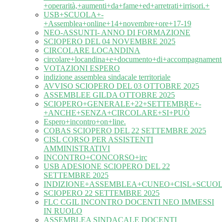
+operarità,+aumenti+da+fame+ed+arretrati+irrisori.+
USB+SCUOLA+-
+Assemblea+online+14+novembre+ore+17-19
NEO-ASSUNTI- ANNO DI FORMAZIONE
SCIOPERO DEL 04 NOVEMBRE 2025
CIRCOLARE LOCANDINA
circolare+locandina+e+documento+di+accompagnament
VOTAZIONI ESPERO
indizione assemblea sindacale territoriale
AVVISO SCIOPERO DEL 03 OTTOBRE 2025
ASSEMBLEE GILDA OTTOBRE 2025
SCIOPERO+GENERALE+22+SETTEMBRE+-
+ANCHE+SENZA+CIRCOLARE+SI+PUÒ
Espero+incontro+on+line.
COBAS SCIOPERO DEL 22 SETTEMBRE 2025
CISL CORSO PER ASSISTENTI
AMMINISTRATIVI
INCONTRO+CONCORSO+irc
USB ADESIONE SCIOPERO DEL 22
SETTEMBRE 2025
INDIZIONE+ASSEMBLEA+CUNEO+CISL+SCUOL
SCIOPERO 22 SETTEMBRE 2025
FLC CGIL INCONTRO DOCENTI NEO IMMESSI
IN RUOLO
ASSEMBLEA SINDACALE DOCENTI