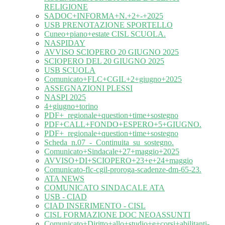
RELIGIONE
SADOC+INFORMA+N.+2+-+2025
USB PRENOTAZIONE SPORTELLO
Cuneo+piano+estate CISL SCUOLA.
NASPIDAY
AVVISO SCIOPERO 20 GIUGNO 2025
SCIOPERO DEL 20 GIUGNO 2025
USB SCUOLA
Comunicato+FLC+CGIL+2+giugno+2025
ASSEGNAZIONI PLESSI
NASPI 2025
4+giugno+torino
PDF+_regionale+question+time+sostegno
PDF+CALL+FONDO+ESPERO+5+GIUGNO.
PDF+_regionale+question+time+sostegno
Scheda_n.07_-_Continuita_su_sostegno.
Comunicato+Sindacale+27+maggio+2025
AVVISO+DI+SCIOPERO+23+e+24+maggio
Comunicato-flc-cgil-proroga-scadenze-dm-65-23.
ATA NEWS
COMUNICATO SINDACALE ATA
USB - CIAD
CIAD INSERIMENTO - CISL
CISL FORMAZIONE DOC NEOASSUNTI
Comunicato+Diritto+allo+studio+e+corsi+abilitanti-