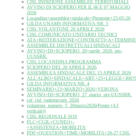
CISL INDIZIONE ASSEMBLEE TERRITORIALI
AVVISO DI SCIOPERO PER IL 06 E 07 MAGGIO
2026
Locandina+assemblea+sindacale+Piemonte+25-05-26
GILDA UNAMS INFORMATIVA NR. 5
CISL VOLANTONE 20 APRILE 2026
CISL COMUNICATO UNITARIO TECNICI
ATA+REITERAZIONE+CONTRATTI+A+TERMINE
ASSEMBLEE DISTRETTUALI SINDACALI
AVVISO+DI+SCIOPERO_20+aprile_2026_per-
UUSSRR.
CISL LOCANDINA PROGRAMMA
SCIOPERO DEL 20 APRILE 2026
ASSEMBLEA SINDACALE DEL 15 APRILE 2026
ALL'ALBO+SINDACALE+ART.+25+LEGGE+30070
GILDA INFORMATIVA NR. 4
SEMINARIO+23+MARZO+2026+VERONA
AVVISO+DI+SCIOPERO_27_marzo_per-UUSSRR.
caf_cisl_vademecum_2026
volantone_numero_5_20marzo2026(Poster (A3
verticale))
CISL REGIONALE SOS
FLC+CGIL+CUNEO+-
+ASSISTENZA+MOBILITA'
PDF+QUESTION+TIME+MOBILITA+26-27 CISL