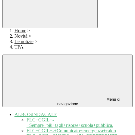
Home
>
Novità
>
Le notizie
>
TFA
Menu di
navigazione
ALBO SINDACALE
FLC+CGIL+-
+Sempre+più+tagli+risorse+scuola+pubblica.
FLC+CGIL+-+Comunicato+emergenza+caldo