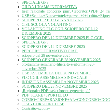
SPECIALE GPS
GILDA UNAMS INFORMATIVA
Irsef_regionale+concorso+pnrr3+laboratori+PDF+2^+fa
USB+Scuola.+Nuove+tutele+per+chi+è+iscritto.+Ripre
SCIOPERO 12 E 13 GENNAIO 2026
CISL SCUOLA VOLANTINO
VOLANTINO FLC CGIL SCIOPERO DEL 12
DICEMBRE 2025
SCIOPERO DEL 12 DICEMBRE 2025 FLC CGIL
SPECIALE GPS
SCIOPERO DEL 12 DICEMBRE 2025
PERCORSO FORMATIVO CIAD
sciopero del 28 novembre 2025
SCIOPERO GENERALE 28 NOVEMBRE 2025
programma-seminario-filiera-tp-e-riforma-it-20-
novembre-2025
USB ASSEMBLEA DEL 26 NOVEMBRE
FLC CGIL ASSEMBLEA SINDACALE
INDIZIONE ASSEMBLEA NOVEMBRE 2025
SCIOPERO DEL 28 NOVEMBRE 2025
-Regionale+PDF+task+force+segreterie.pdf
PDF+ICARE+SPORTELLO
CORSO+PREPARAZIONE+AL+CONCORSO+DOC
CISL - CORSO INGLESE
Contratto+scuola+-