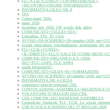
FLC+CGIL+CUNEO+-+150+PREFERENZE+-
+INCONTRO+ONLINE+INFORMATIVO.
INFORMATIVA GILDA NR. 8
TFA
Cuneo-naspi_2026.
naspi_2026
locandina_gps_2026_150_scuole_link_attivo
COMUNICATO+TAGLIO+ATA+
Loncadina_TFA_XI_Ciclo
AVVISO+DI+SCIOPERO+29+maggio+2026_per+UUS
Scuola_intercultura_concittadinanze_programma_dei_l
FLC+CGIL+CUNEO+-
+IL+DIRITTO+ALLA+SALUTE+COME+BENE+C
COMUNICATO+ORGANICI+A.S.+2026-
2027+FGU-ANPA. FGU ANPA
snadir Infopoint567.
COMUNICATO+GILDA+SU+FORMAZIONE
AVVISO+DI+SCIOPERO+18+maggio+2026_per+UUS
INFORMATIVA NR. 6 GILDA
conference+elenchi+regionali CISL
CONVOCAZIONE+ASSEMBLEA+REGIONALE+UIL
VOLANTONE 05 MAGGIO 2026 CISL
CISL COMUNICATO INDIZIONE ASSEMBLEA
Comunicato_Sindacale_FLC_CGIL_La_scuola_piemonte
USB SCUOLA SCIOPERO DEL 07 MAGGIO 2026