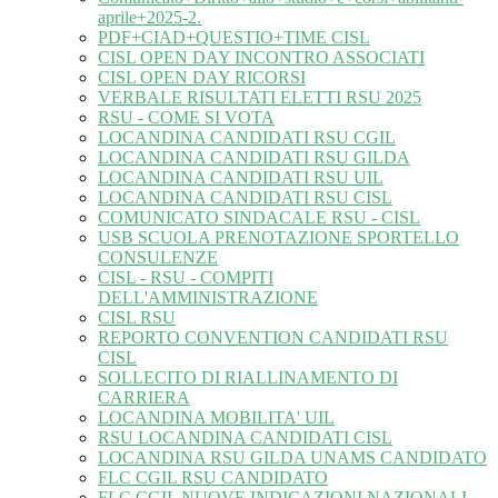
aprile+2025-2.
PDF+CIAD+QUESTIO+TIME CISL
CISL OPEN DAY INCONTRO ASSOCIATI
CISL OPEN DAY RICORSI
VERBALE RISULTATI ELETTI RSU 2025
RSU - COME SI VOTA
LOCANDINA CANDIDATI RSU CGIL
LOCANDINA CANDIDATI RSU GILDA
LOCANDINA CANDIDATI RSU UIL
LOCANDINA CANDIDATI RSU CISL
COMUNICATO SINDACALE RSU - CISL
USB SCUOLA PRENOTAZIONE SPORTELLO
CONSULENZE
CISL - RSU - COMPITI
DELL'AMMINISTRAZIONE
CISL RSU
REPORTO CONVENTION CANDIDATI RSU
CISL
SOLLECITO DI RIALLINAMENTO DI
CARRIERA
LOCANDINA MOBILITA' UIL
RSU LOCANDINA CANDIDATI CISL
LOCANDINA RSU GILDA UNAMS CANDIDATO
FLC CGIL RSU CANDIDATO
FLC CGIL NUOVE INDICAZIONI NAZIONALI