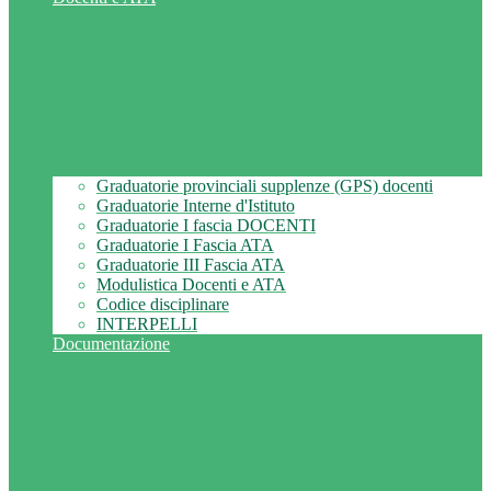
Graduatorie provinciali supplenze (GPS) docenti
Graduatorie Interne d'Istituto
Graduatorie I fascia DOCENTI
Graduatorie I Fascia ATA
Graduatorie III Fascia ATA
Modulistica Docenti e ATA
Codice disciplinare
INTERPELLI
Documentazione