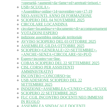
+operarità,+aumenti+da+fame+ed+arretrati+irrisori.+
USB+SCUOLA+-
+Assemblea+online+14+novembre+ore+17-19
NEO-ASSUNTI- ANNO DI FORMAZIONE
SCIOPERO DEL 04 NOVEMBRE 2025
CIRCOLARE LOCANDINA
circolare+locandina+e+documento+di+accompagnament
VOTAZIONI ESPERO
indizione assemblea sindacale territoriale
AVVISO SCIOPERO DEL 03 OTTOBRE 2025
ASSEMBLEE GILDA OTTOBRE 2025
SCIOPERO+GENERALE+22+SETTEMBRE+-
+ANCHE+SENZA+CIRCOLARE+SI+PUÒ
Espero+incontro+on+line.
COBAS SCIOPERO DEL 22 SETTEMBRE 2025
CISL CORSO PER ASSISTENTI
AMMINISTRATIVI
INCONTRO+CONCORSO+irc
USB ADESIONE SCIOPERO DEL 22
SETTEMBRE 2025
INDIZIONE+ASSEMBLEA+CUNEO+CISL+SCUOL
SCIOPERO 22 SETTEMBRE 2025
FLC CGIL INCONTRO DOCENTI NEO IMMESSI
IN RUOLO
ASSEMBLEA SINDACALE DOCENTI