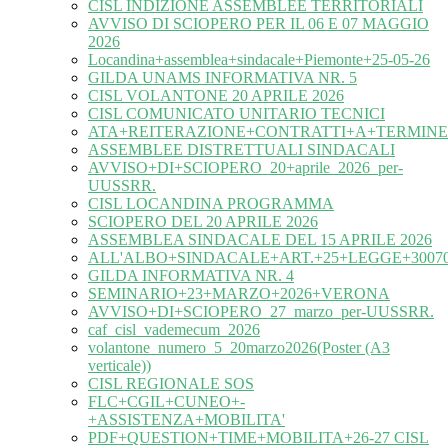
CISL INDIZIONE ASSEMBLEE TERRITORIALI
AVVISO DI SCIOPERO PER IL 06 E 07 MAGGIO
2026
Locandina+assemblea+sindacale+Piemonte+25-05-26
GILDA UNAMS INFORMATIVA NR. 5
CISL VOLANTONE 20 APRILE 2026
CISL COMUNICATO UNITARIO TECNICI
ATA+REITERAZIONE+CONTRATTI+A+TERMINE
ASSEMBLEE DISTRETTUALI SINDACALI
AVVISO+DI+SCIOPERO_20+aprile_2026_per-
UUSSRR.
CISL LOCANDINA PROGRAMMA
SCIOPERO DEL 20 APRILE 2026
ASSEMBLEA SINDACALE DEL 15 APRILE 2026
ALL'ALBO+SINDACALE+ART.+25+LEGGE+30070
GILDA INFORMATIVA NR. 4
SEMINARIO+23+MARZO+2026+VERONA
AVVISO+DI+SCIOPERO_27_marzo_per-UUSSRR.
caf_cisl_vademecum_2026
volantone_numero_5_20marzo2026(Poster (A3
verticale))
CISL REGIONALE SOS
FLC+CGIL+CUNEO+-
+ASSISTENZA+MOBILITA'
PDF+QUESTION+TIME+MOBILITA+26-27 CISL