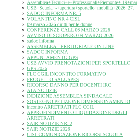
Assemblea+Tecnici+e+Professionali+Piemonte+-19+ma
USB+Scuola+-+apertura+sportello+mobilità+2026_27.
SADOC INFORMA NR. 5
VOLANTINO NR 4 CISL
09 marzo 2026 diritti per le donne
CONFERENZE CALL 06 MARZO 2026
AVVISO DI SCIOPERO 09 MARZO 2026
sadoc informa
ASSEMBLEA TERRITORIALE ON LINE
SADOC INFORMA
APPUNTAMENTO GPS
USB AVVIO PRENOTAZIONI PER SPORTELLO
GPS 2026
FLC CGIL INCONTRO FORMATIVO
PROGETTO SALUSPES
RICORSO DANNO PER DOCENTI IRC
ATA NOTIZIE
INDIZIONE ASSEMBLEA SINDACALE
SOSTEGNO PETIZIONE DIMENSIONAMENTO
incontro ARRETRATI FLC CGIL
APPROFINDIMENTO LIQUIDAZIONE DEGLI
ARRETRATI
SAIR NOTIZIE NR. 2
SAIR NOTIZIE 2026
CISL COMUNICAZIONE RICORSI SCUOLA