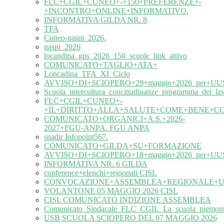
FLC+CGIL+CUNEO+-+150+PREFERENZE+-
+INCONTRO+ONLINE+INFORMATIVO.
INFORMATIVA GILDA NR. 8
TFA
Cuneo-naspi_2026.
naspi_2026
locandina_gps_2026_150_scuole_link_attivo
COMUNICATO+TAGLIO+ATA+
Loncadina_TFA_XI_Ciclo
AVVISO+DI+SCIOPERO+29+maggio+2026_per+UUS
Scuola_intercultura_concittadinanze_programma_dei_l
FLC+CGIL+CUNEO+-
+IL+DIRITTO+ALLA+SALUTE+COME+BENE+C
COMUNICATO+ORGANICI+A.S.+2026-
2027+FGU-ANPA. FGU ANPA
snadir Infopoint567.
COMUNICATO+GILDA+SU+FORMAZIONE
AVVISO+DI+SCIOPERO+18+maggio+2026_per+UUS
INFORMATIVA NR. 6 GILDA
conference+elenchi+regionali CISL
CONVOCAZIONE+ASSEMBLEA+REGIONALE+UIL
VOLANTONE 05 MAGGIO 2026 CISL
CISL COMUNICATO INDIZIONE ASSEMBLEA
Comunicato_Sindacale_FLC_CGIL_La_scuola_piemonte
USB SCUOLA SCIOPERO DEL 07 MAGGIO 2026