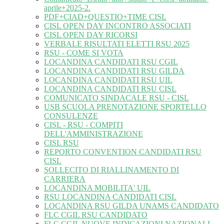
aprile+2025-2.
PDF+CIAD+QUESTIO+TIME CISL
CISL OPEN DAY INCONTRO ASSOCIATI
CISL OPEN DAY RICORSI
VERBALE RISULTATI ELETTI RSU 2025
RSU - COME SI VOTA
LOCANDINA CANDIDATI RSU CGIL
LOCANDINA CANDIDATI RSU GILDA
LOCANDINA CANDIDATI RSU UIL
LOCANDINA CANDIDATI RSU CISL
COMUNICATO SINDACALE RSU - CISL
USB SCUOLA PRENOTAZIONE SPORTELLO
CONSULENZE
CISL - RSU - COMPITI
DELL'AMMINISTRAZIONE
CISL RSU
REPORTO CONVENTION CANDIDATI RSU
CISL
SOLLECITO DI RIALLINAMENTO DI
CARRIERA
LOCANDINA MOBILITA' UIL
RSU LOCANDINA CANDIDATI CISL
LOCANDINA RSU GILDA UNAMS CANDIDATO
FLC CGIL RSU CANDIDATO
FLC CGIL NUOVE INDICAZIONI NAZIONALI