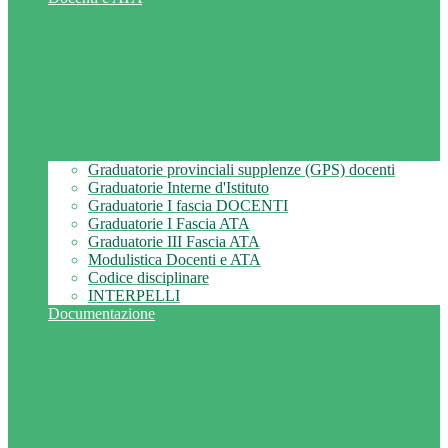
Graduatorie provinciali supplenze (GPS) docenti
Graduatorie Interne d'Istituto
Graduatorie I fascia DOCENTI
Graduatorie I Fascia ATA
Graduatorie III Fascia ATA
Modulistica Docenti e ATA
Codice disciplinare
INTERPELLI
Documentazione